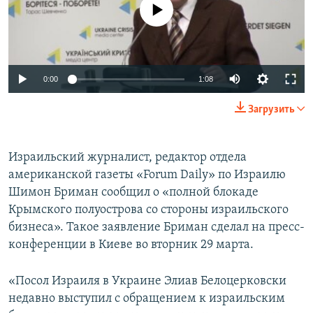
No media source currently available
ПРИСОЕДИНЯЙТЕСЬ!
ПОБЕДИТЕЛЕЙ НЕ СУДЯТ?
КРЫМ.НЕПОКОРЕННЫЙ
ELIFBE
0:00
1:08
УКРАИНСКАЯ ПРОБЛЕМА КРЫМА
Все сайты RFE/RL
Загрузить
Израильский журналист, редактор отдела
американской газеты «Forum Daily» по Израилю
Шимон Бриман сообщил о «полной блокаде
Крымского полуострова со стороны израильского
бизнеса». Такое заявление Бриман сделал на пресс-
конференции в Киеве во вторник 29 марта.
«Посол Израиля в Украине Элиав Белоцерковски
недавно выступил с обращением к израильским