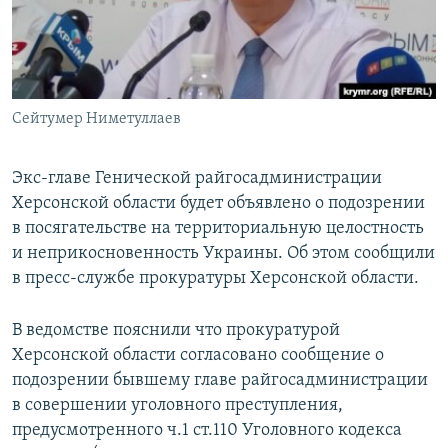
ПРИСОЕДИНЯЙТЕСЬ!
ПОБЕДИТЕЛЕЙ НЕ СУДЯТ?
КРЫМ.НЕПОКОРЕННЫЙ
ELIFBE
Сейтумер Ниметуллаев
УКРАИНСКАЯ ПРОБЛЕМА КРЫМА
Все сайты RFE/RL
Экс-главе Генической райгосадминистрации
Херсонской области будет объявлено о подозрении
в посягательстве на территориальную целостность
и неприкосновенность Украины. Об этом сообщили
в пресс-службе прокуратуры Херсонской области.
В ведомстве пояснили что прокуратурой
Херсонской области согласовано сообщение о
подозрении бывшему главе райгосадминистрации
в совершении уголовного преступления,
предусмотренного ч.1 ст.110 Уголовного кодекса