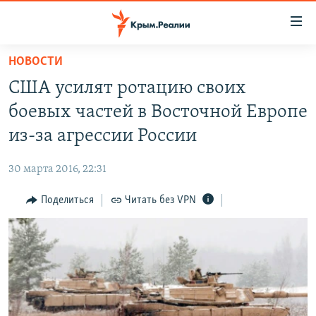
Доступность
ссылки
Вернуться
НОВОСТИ
к
НОВОСТИ
США усилят ротацию своих
основному
СПЕЦПРОЕКТЫ
содержанию
боевых частей в Восточной Европе
ВОДА
Вернутся
ГРУЗ 200
из-за агрессии России
к
ИСТОРИЯ
КАРТА ВОЕННЫХ ОБЪЕКТОВ КРЫМА
главной
30 марта 2016, 22:31
ЕЩЕ
11 ЛЕТ ОККУПАЦИИ КРЫМА. 11 ИСТОРИЙ СОПРОТИВЛЕНИЯ
навигации
Вернутся
Поделиться
Читать без VPN
РАДІО СВОБОДА
ИНТЕРАКТИВ
к
КАК ОБОЙТИ БЛОКИРОВКУ
ИНФОГРАФИКА
поиску
ТЕЛЕПРОЕКТ КРЫМ.РЕАЛИИ
Українською
СОВЕТЫ ПРАВОЗАЩИТНИКОВ
Qırımtatar
ПРОПАВШИЕ БЕЗ ВЕСТИ