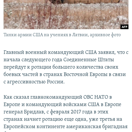
ПРИСОЕДИНЯЙТЕСЬ!
ПОБЕДИТЕЛЕЙ НЕ СУДЯТ?
КРЫМ.НЕПОКОРЕННЫЙ
ELIFBE
Танки армии США на учениях в Латвии, архивное фото
УКРАИНСКАЯ ПРОБЛЕМА КРЫМА
Все сайты RFE/RL
Главный военный командующий США заявил, что с
начала следующего года Соединенные Штаты
перейдут к ротации большего количества своих
боевых частей в странах Восточной Европы в связи
с агрессивностью России.
Как сказал главнокомандующий ОВС НАТО в
Европе и командующий войсками США в Европе
генерал Бридлав, с февраля 2017 года в этих
странах начнет ротацию еще одна, уже третья на
Европейском континенте американская бригадная