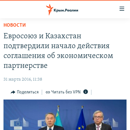
Доступность
ссылки
Вернуться
НОВОСТИ
к
НОВОСТИ
Евросоюз и Казахстан
основному
СПЕЦПРОЕКТЫ
содержанию
подтвердили начало действия
ВОДА
Вернутся
ГРУЗ 200
соглашения об экономическом
к
ИСТОРИЯ
КАРТА ВОЕННЫХ ОБЪЕКТОВ КРЫМА
партнерстве
главной
ЕЩЕ
11 ЛЕТ ОККУПАЦИИ КРЫМА. 11 ИСТОРИЙ СОПРОТИВЛЕНИЯ
навигации
31 марта 2016, 11:38
Вернутся
РАДІО СВОБОДА
ИНТЕРАКТИВ
к
Поделиться
Читать без VPN
КАК ОБОЙТИ БЛОКИРОВКУ
ИНФОГРАФИКА
поиску
ТЕЛЕПРОЕКТ КРЫМ.РЕАЛИИ
Українською
СОВЕТЫ ПРАВОЗАЩИТНИКОВ
Qırımtatar
ПРОПАВШИЕ БЕЗ ВЕСТИ