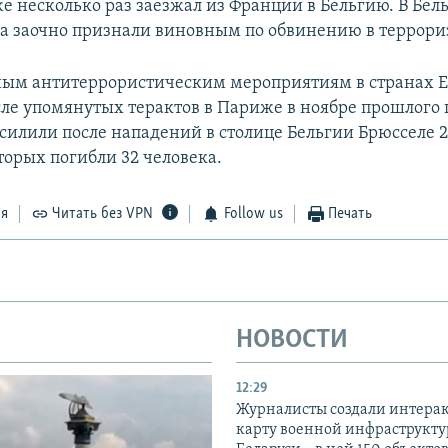
е несколько раз заезжал из Франции в Бельгию. В Бель
да заочно признали виновным по обвинению в террори
ым антитеррористическим мероприятиям в странах Е
сле упомянутых терактов в Париже в ноябре прошлого 
силили после нападений в столице Бельгии Брюсселе 2
торых погибли 32 человека.
ся
Читать без VPN
Follow us
Печать
НОВОСТИ
12:29
Журналисты создали интера
карту военной инфраструкт