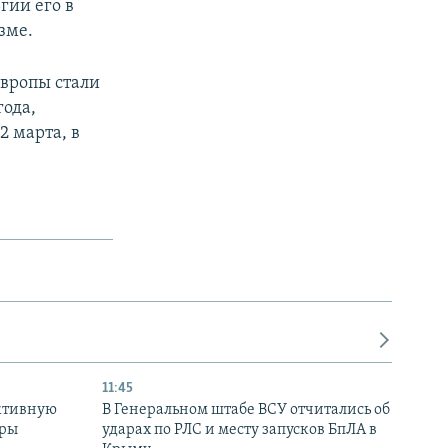
гии его в
зме.
вропы стали
года,
2 марта, в
11:45
ктивную
В Генеральном штабе ВСУ отчитались об
уры
ударах по РЛС и месту запусков БпЛА в