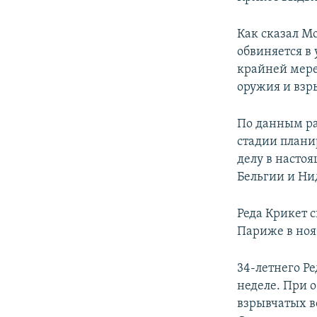
ПОБЕДИТЕЛЕЙ НЕ СУДЯТ?
КРЫМ.НЕПОКОРЕННЫЙ
Как сказал М
обвиняется в
ELIFBE
крайней мере
УКРАИНСКАЯ ПРОБЛЕМА КРЫМА
оружия и взр
По данным ра
стадии плани
делу в насто
Бельгии и Ни
Реда Крикет 
Париже в нояб
34-летнего Р
неделе. При 
взрывчатых ве