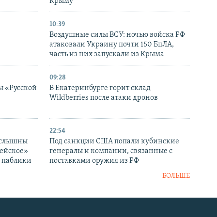
в
Крыму
10:39
Воздушные силы ВСУ: ночью войска РФ
атаковали Украину почти 150 БпЛА,
часть из них запускали из Крыма
09:28
ы «Русской
В Екатеринбурге горит склад
Wildberries после атаки дронов
22:54
 слышны
Под санкции США попали кубинские
дейское»
генералы и компании, связанные с
– паблики
поставками оружия из РФ
БОЛЬШЕ