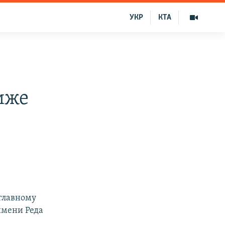
УКР
КТА
иже
главному
имени Реда