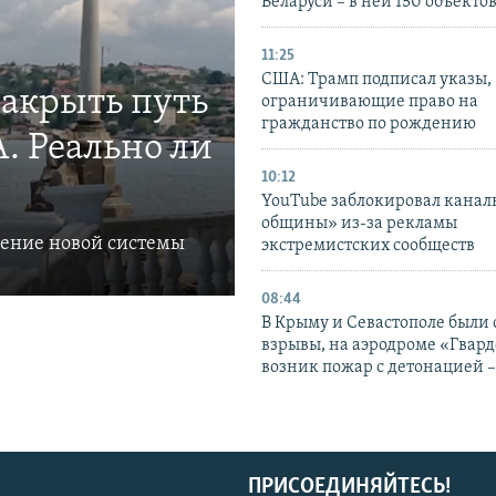
Беларуси – в ней 150 объекто
11:25
США: Трамп подписал указы,
закрыть путь
ограничивающие право на
гражданство по рождению
. Реально ли
10:12
YouTube заблокировал канал
общины» из-за рекламы
ление новой системы
экстремистских сообществ
08:44
В Крыму и Севастополе были
взрывы, на аэродроме «Гвар
возник пожар с детонацией 
ПРИСОЕДИНЯЙТЕСЬ!