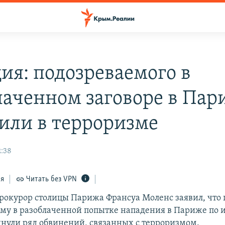
ия: подозреваемого в
лаченном заговоре в Пар
или в терроризме
2:38
ся
Читать без VPN
рокурор столицы Парижа Франсуа Моленс заявил, что 
му в разоблаченной попытке нападения в Париже по 
нули ряд обвинений, связанных с терроризмом.