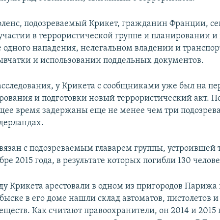
оленс, подозреваемый Крикет, гражданин Франции, се
 участии в террористической группе и планировании и 
 одного нападения, нелегальном владении и транспо
ывчатки и использовании поддельных документов.
сследования, у Крикета с сообщниками уже был на пе
рования и подготовки новый террористический акт. П
ящее время задержаны еще не менее чем три подозрев
дерландах.
связан с подозреваемым главарем группы, устроившей 
ре 2015 года, в результате которых погибли 130 челове
еду Крикета арестовали в одном из пригородов Парижа
обыске в его доме нашли склад автоматов, пистолетов 
ществ. Как считают правоохранители, он 2014 и 2015 