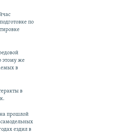
йчас
подготовке по
ртировке
редовой
о этому же
аемых в
теракты в
к.
 на прошлой
и самодельных
годах ездил в