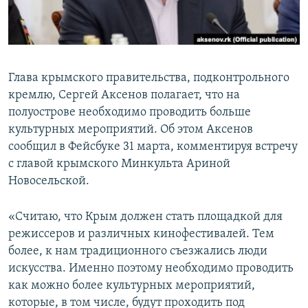
ПРИСОЕДИНЯЙТЕСЬ!
ПОБЕДИТЕЛЕЙ НЕ СУДЯТ?
КРЫМ.НЕПОКОРЕННЫЙ
ELIFBE
Глава крымского правительства, подконтрольного
УКРАИНСКАЯ ПРОБЛЕМА КРЫМА
кремлю, Сергей Аксенов полагает, что на
Все сайты RFE/RL
полуострове необходимо проводить больше
культурных мероприятий. Об этом Аксенов
сообщил в Фейсбуке 31 марта, комментируя встречу
с главой крымского Минкульта Ариной
Новосельской.
«Считаю, что Крым должен стать площадкой для
режиссеров и различных кинофестивалей. Тем
более, к нам традиционного съезжались люди
искусства. Именно поэтому необходимо проводить
как можно более культурных мероприятий,
которые, в том числе, будут проходить под