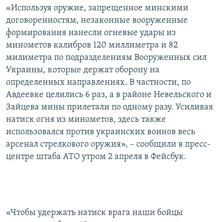
«Используя оружие, запрещенное минскими
ПРИСОЕДИНЯЙТЕСЬ!
ПОБЕДИТЕЛЕЙ НЕ СУДЯТ?
договоренностям, незаконные вооруженные
КРЫМ.НЕПОКОРЕННЫЙ
формирования нанесли огневые удары из
минометов калибров 120 миллиметра и 82
ELIFBE
милиметра по подразделениям Вооруженных сил
УКРАИНСКАЯ ПРОБЛЕМА КРЫМА
Украины, которые держат оборону на
Все сайты RFE/RL
определенных направлениях. В частности, по
Авдеевке целились 6 раз, а в районе Невельского и
Зайцева мины прилетали по одному разу. Усиливая
натиск огня из минометов, здесь также
использовался против украинских воинов весь
арсенал стрелкового оружия», – сообщили в пресс-
центре штаба АТО утром 2 апреля в Фейсбук.
«Чтобы удержать натиск врага наши бойцы