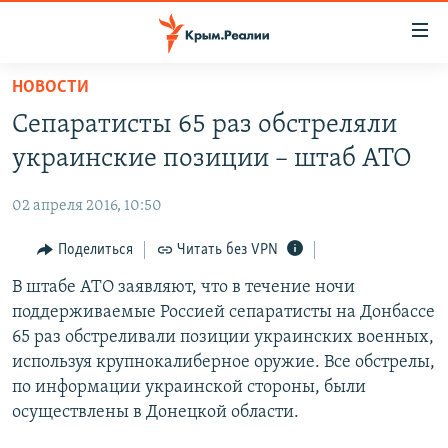
Доступность
ссылки
Вернуться
НОВОСТИ
к
НОВОСТИ
Сепаратисты 65 раз обстреляли
основному
СПЕЦПРОЕКТЫ
содержанию
украинские позиции – штаб АТО
ВОДА
Вернутся
ГРУЗ 200
к
02 апреля 2016, 10:50
ИСТОРИЯ
КАРТА ВОЕННЫХ ОБЪЕКТОВ КРЫМА
главной
ЕЩЕ
Поделиться
Читать без VPN
11 ЛЕТ ОККУПАЦИИ КРЫМА. 11 ИСТОРИЙ СОПРОТИВЛЕНИЯ
навигации
Вернутся
РАДІО СВОБОДА
В штабе АТО заявляют, что в течение ночи
ИНТЕРАКТИВ
к
поддерживаемые Россией сепаратисты на Донбассе
КАК ОБОЙТИ БЛОКИРОВКУ
ИНФОГРАФИКА
поиску
65 раз обстреливали позиции украинских военных,
ТЕЛЕПРОЕКТ КРЫМ.РЕАЛИИ
используя крупнокалиберное оружие. Все обстрелы,
Українською
по информации украинской стороны, были
СОВЕТЫ ПРАВОЗАЩИТНИКОВ
Qırımtatar
осуществлены в Донецкой области.
ПРОПАВШИЕ БЕЗ ВЕСТИ