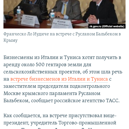
ПРИСОЕДИНЯЙТЕСЬ!
ПОБЕДИТЕЛЕЙ НЕ СУДЯТ?
КРЫМ.НЕПОКОРЕННЫЙ
ELIFBE
Франческо Ло Иудиче на встрече с Русланом Бальбеком в
УКРАИНСКАЯ ПРОБЛЕМА КРЫМА
Крыму
Все сайты RFE/RL
Бизнесмены из Италии и Туниса хотят получить в
аренду около 500 гектаров земли для
сельскохозяйственных проектов, об этом шла речь
на
встрече бизнесменов из Италии и Туниса
с
заместителем председателя подконтрольного
Москве крымского парламента Русланом
Бальбеком, сообщает российское агентство ТАСС.
Как сообщается, на встрече присутствовал вице-
президент, учредитель Торгово-промышленной