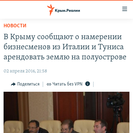
Доступность
ссылки
Вернуться
НОВОСТИ
к
НОВОСТИ
В Крыму сообщают о намерении
основному
СПЕЦПРОЕКТЫ
содержанию
бизнесменов из Италии и Туниса
ВОДА
Вернутся
ГРУЗ 200
арендовать землю на полуострове
к
ИСТОРИЯ
КАРТА ВОЕННЫХ ОБЪЕКТОВ КРЫМА
главной
02 апреля 2016, 21:58
ЕЩЕ
11 ЛЕТ ОККУПАЦИИ КРЫМА. 11 ИСТОРИЙ СОПРОТИВЛЕНИЯ
навигации
Вернутся
Поделиться
Читать без VPN
РАДІО СВОБОДА
ИНТЕРАКТИВ
к
КАК ОБОЙТИ БЛОКИРОВКУ
ИНФОГРАФИКА
поиску
ТЕЛЕПРОЕКТ КРЫМ.РЕАЛИИ
Українською
СОВЕТЫ ПРАВОЗАЩИТНИКОВ
Qırımtatar
ПРОПАВШИЕ БЕЗ ВЕСТИ