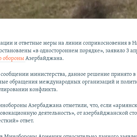
ации и ответные меры на линии соприкосновения в 
остановлены «в одностороннем порядке», заявило 3 ап
о обороны
Азербайджана.
в сообщении министерства, данное решение принято в 
ные обращения международных организаций и полити
улировании конфликта.
инобороны Азербаджана отметили, что, если «армянск
овокационную деятельность», от азербайджанской ст
сткий» ответ.
в Минобороны Армении относительно данного заявле