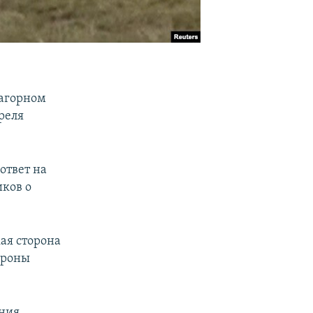
Нагорном
реля
ответ на
ков о
ая сторона
ороны
ния