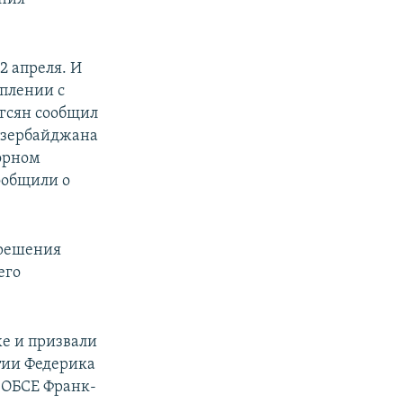
2 апреля. И
уплении с
гсян сообщил
 Азербайджана
горном
ообщили о
 решения
его
е и призвали
тии Федерика
 ОБСЕ Франк-