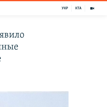
УКР
КТА
явило
нные
е