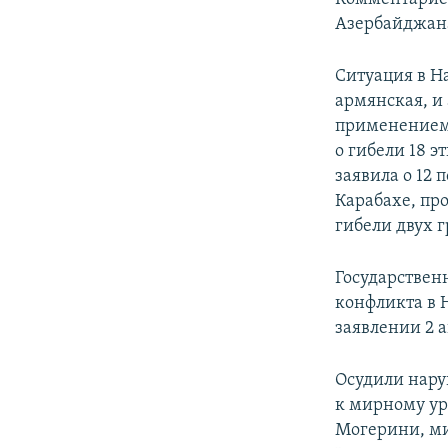
Азербайджана
Ситуация в На
армянская, и
применением
о гибели 18 
заявила о 12
Карабахе, пр
гибели двух 
Государствен
конфликта в Н
заявлении 2 а
Осудили нару
к мирному ур
Могерини, ми