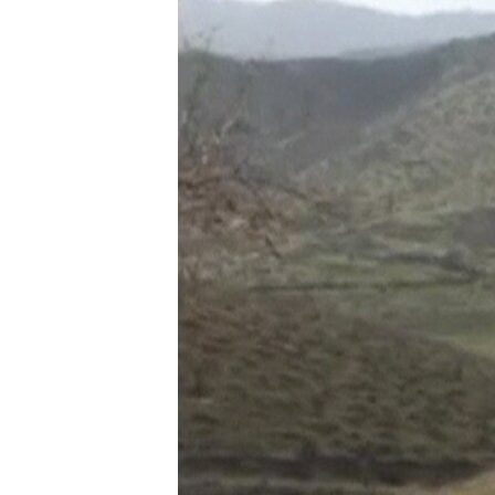
ПОБЕДИТЕЛЕЙ НЕ СУДЯТ?
КРЫМ.НЕПОКОРЕННЫЙ
ELIFBE
УКРАИНСКАЯ ПРОБЛЕМА КРЫМА