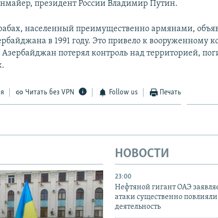
нмайер, президент России Владимир Путин.
абах, населенный преимущественно армянами, объяв
ербайджана в 1991 году. Это привело к вооруженному к
о Азербайджан потерял контроль над территорией, пог
к.
ся
Читать без VPN
Follow us
Печать
НОВОСТИ
23:00
Нефтяной гигант ОАЭ заявляе
атаки существенно повлияли 
деятельность