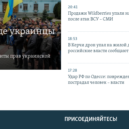
20:41
Продажи Wildberries упали н
после атак ВСУ – СМИ
где украинцы
18:53
В Керчи дрон упал на жилой 
российские власти сообщают
щиты прав украинской
17:28
Удар РФ по Одессе: поврежде
пострадал человек – власти
ПРИСОЕДИНЯЙТЕСЬ!