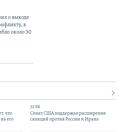
ил о выходе
онфликту, в
ибло около 30
22:08
т, что
Сенат США поддержал расширение
на его
санкций против России и Ирана