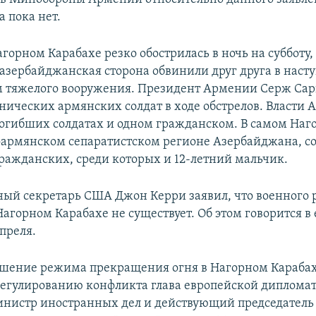
 пока нет.
горном Карабахе резко обострилась в ночь на субботу, 
 азербайджанская сторона обвинили друг друга в наст
 тяжелого вооружения. Президент Армении Серж Сар
этнических армянских солдат в ходе обстрелов. Власти
 погибших солдатах и одном гражданском. В самом На
оармянском сепаратистском регионе Азербайджана, с
гражданских, среди которых и 12-летний мальчик.
ный секретарь США Джон Керри заявил, что военного
агорном Карабахе не существует. Об этом говорится в 
преля.
шение режима прекращения огня в Нагорном Карабах
егулированию конфликта глава европейской диплома
нистр иностранных дел и действующий председатель