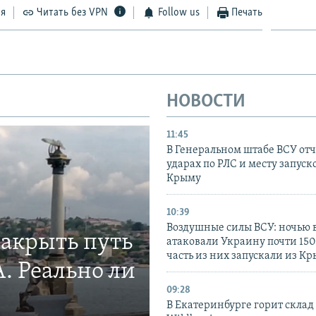
ся
Читать без VPN
Follow us
Печать
НОВОСТИ
11:45
В Генеральном штабе ВСУ отч
ударах по РЛС и месту запуск
Крыму
10:39
Воздушные силы ВСУ: ночью 
закрыть путь
атаковали Украину почти 150
часть из них запускали из К
. Реально ли
09:28
В Екатеринбурге горит склад