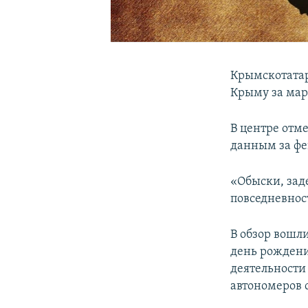
Крымскотатар
Крыму за мар
В центре отм
данным за фе
«Обыски, зад
повседневнос
В обзор вошл
день рождения
деятельности
автономеров 