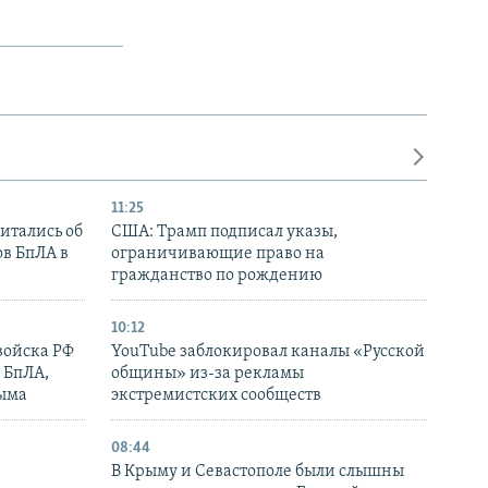
11:25
итались об
США: Трамп подписал указы,
ов БпЛА в
ограничивающие право на
гражданство по рождению
10:12
войска РФ
YouTube заблокировал каналы «Русской
 БпЛА,
общины» из-за рекламы
рыма
экстремистских сообществ
08:44
В Крыму и Севастополе были слышны