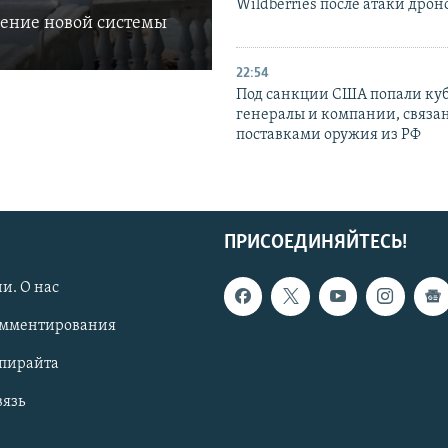
Wildberries после атаки дрон
ление новой системы
22:54
Под санкции США попали ку
генералы и компании, связа
поставками оружия из РФ
ПРИСОЕДИНЯЙТЕСЬ!
и. О нас
омментирования
опирайта
вязь