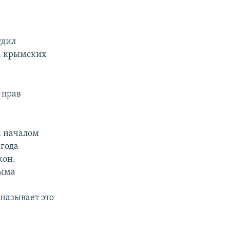
удил
, крымских
 прав
а началом
 года
кон.
рыма
называет это