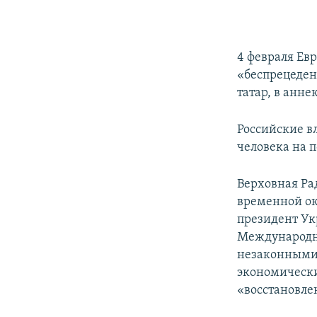
4 февраля Ев
«беспрецеден
татар, в анн
Российские в
человека на п
Верховная Ра
временной ок
президент Ук
Международн
незаконными 
экономически
«восстановле