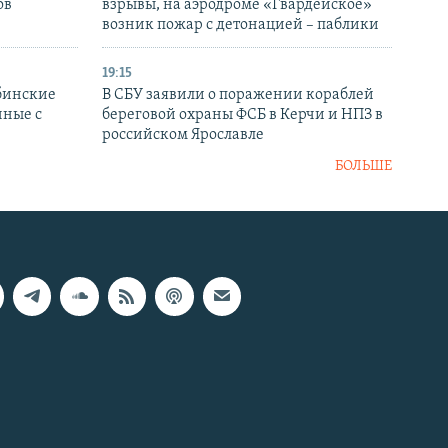
ов
взрывы, на аэродроме «Гвардейское»
возник пожар с детонацией – паблики
19:15
бинские
В СБУ заявили о поражении кораблей
нные с
береговой охраны ФСБ в Керчи и НПЗ в
российском Ярославле
БОЛЬШЕ