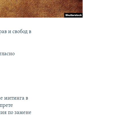
ав и свобод в
гласно
ие митинга в
апрете
ния по замене