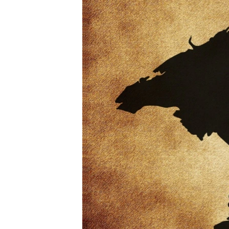
ПОБЕДИТЕЛЕЙ НЕ СУДЯТ?
КРЫМ.НЕПОКОРЕННЫЙ
ELIFBE
УКРАИНСКАЯ ПРОБЛЕМА КРЫМА