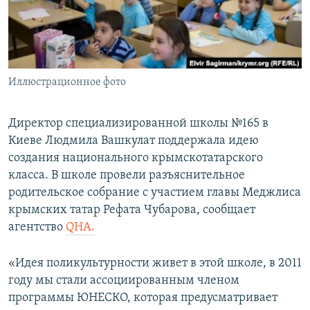
ПРИСОЕДИНЯЙТЕСЬ!
ПОБЕДИТЕЛЕЙ НЕ СУДЯТ?
КРЫМ.НЕПОКОРЕННЫЙ
ELIFBE
Иллюстрационное фото
УКРАИНСКАЯ ПРОБЛЕМА КРЫМА
Все сайты RFE/RL
Директор специализированной школы №165 в
Киеве Людмила Вашкулат поддержала идею
создания национального крымскотатарского
класса. В школе провели разъяснительное
родительское собрание с участием главы Меджлиса
крымских татар Рефата Чубарова, сообщает
агентство
QHA.
«Идея поликультурности живет в этой школе, в 2011
году мы стали ассоциированным членом
программы ЮНЕСКО, которая предусматривает