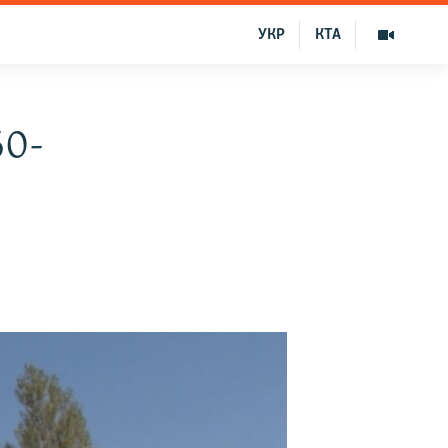
УКР
КТА
60-