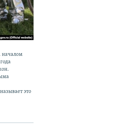
а началом
 года
кон.
рыма
называет это