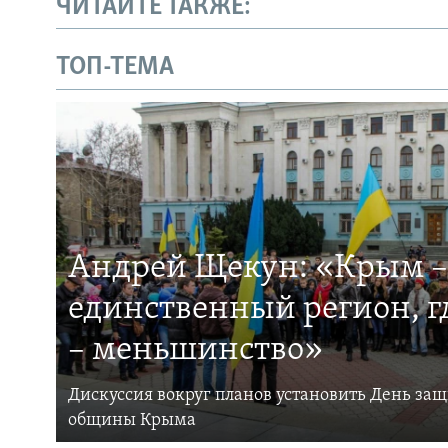
ЧИТАЙТЕ ТАКЖЕ:
ТОП-ТЕМА
Андрей Щекун: «Крым –
единственный регион, 
– меньшинство»
Дискуссия вокруг планов установить День за
общины Крыма