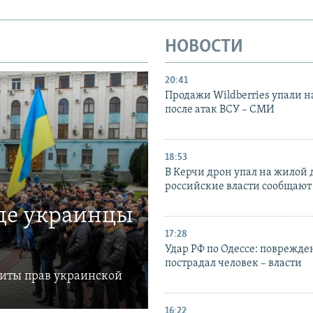
НОВОСТИ
20:41
Продажи Wildberries упали н
после атак ВСУ – СМИ
18:53
В Керчи дрон упал на жилой 
российские власти сообщают
где украинцы
17:28
Удар РФ по Одессе: поврежде
пострадал человек – власти
щиты прав украинской
16:22