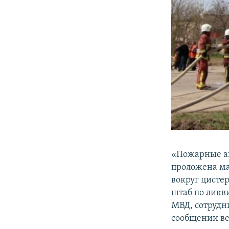
«Пожарные ав
проложена ма
вокруг цисте
штаб по ликв
МВД, сотрудн
сообщении ве