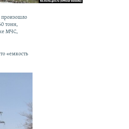
, произошло
0 тонн,
ке МЧС,
что «емкость