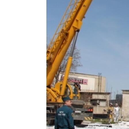
ПОБЕДИТЕЛЕЙ НЕ СУДЯТ?
КРЫМ.НЕПОКОРЕННЫЙ
ELIFBE
УКРАИНСКАЯ ПРОБЛЕМА КРЫМА