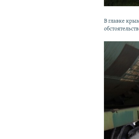
В главке кры
обстоятельст