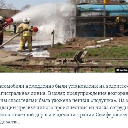
томобили немедленно были установлены на водоисто
гистральная линия. В целях предупреждения возгора
рны спасателями была уложена пенная «подушка». На 
идации чрезвычайного происшествия из числа сотруд
иков железной дороги и администрации Симферополя»,
домства.