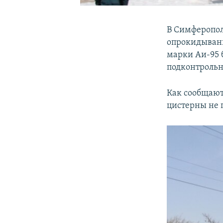
В Симферопол
опрокидывани
марки Аи-95 
подконтрольн
Как сообщают 
цистерны не 