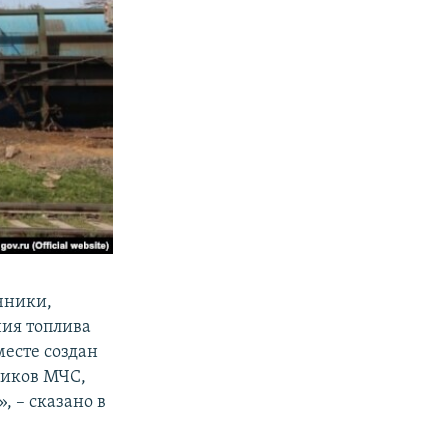
чники,
ния топлива
месте создан
ников МЧС,
 – сказано в