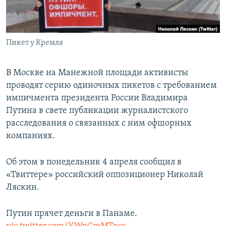
ПРИСОЕДИНЯЙТЕСЬ!
ПОБЕДИТЕЛЕЙ НЕ СУДЯТ?
КРЫМ.НЕПОКОРЕННЫЙ
Пикет у Кремля
ELIFBE
УКРАИНСКАЯ ПРОБЛЕМА КРЫМА
В Москве на Манежной площади активисты
Все сайты RFE/RL
проводят серию одиночных пикетов с требованием
импичмента президента России Владимира
Путина в свете публикации журналистского
расследования о связанных с ним офшорных
компаниях.
Об этом в понедельник 4 апреля сообщил в
«Твиттере» российский оппозиционер Николай
Ляскин.
Путин прячет деньги в Панаме.