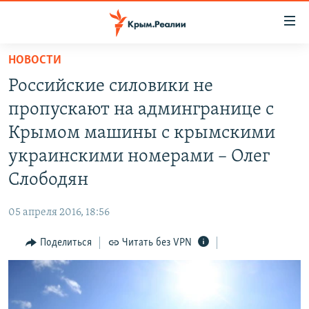
Доступность
ссылки
Вернуться
НОВОСТИ
к
НОВОСТИ
Российские силовики не
основному
СПЕЦПРОЕКТЫ
содержанию
пропускают на админгранице с
ВОДА
Вернутся
ГРУЗ 200
Крымом машины с крымскими
к
ИСТОРИЯ
КАРТА ВОЕННЫХ ОБЪЕКТОВ КРЫМА
украинскими номерами – Олег
главной
ЕЩЕ
11 ЛЕТ ОККУПАЦИИ КРЫМА. 11 ИСТОРИЙ СОПРОТИВЛЕНИЯ
навигации
Слободян
Вернутся
РАДІО СВОБОДА
ИНТЕРАКТИВ
к
05 апреля 2016, 18:56
КАК ОБОЙТИ БЛОКИРОВКУ
ИНФОГРАФИКА
поиску
Поделиться
Читать без VPN
ТЕЛЕПРОЕКТ КРЫМ.РЕАЛИИ
Українською
СОВЕТЫ ПРАВОЗАЩИТНИКОВ
Qırımtatar
ПРОПАВШИЕ БЕЗ ВЕСТИ