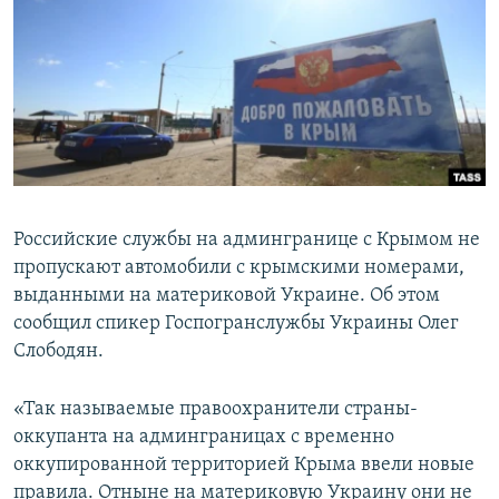
ПРИСОЕДИНЯЙТЕСЬ!
ПОБЕДИТЕЛЕЙ НЕ СУДЯТ?
КРЫМ.НЕПОКОРЕННЫЙ
ELIFBE
УКРАИНСКАЯ ПРОБЛЕМА КРЫМА
Все сайты RFE/RL
Российские службы на админгранице с Крымом не
пропускают автомобили с крымскими номерами,
выданными на материковой Украине. Об этом
сообщил спикер Госпогранслужбы Украины Олег
Слободян.
«Так называемые правоохранители страны-
оккупанта на админграницах с временно
оккупированной территорией Крыма ввели новые
правила. Отныне на материковую Украину они не