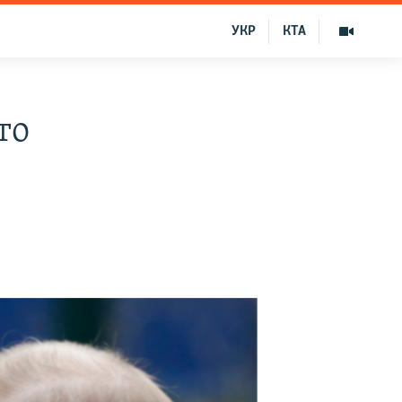
УКР
КТА
то