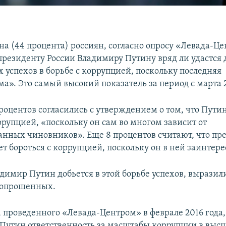
на (44 процента) россиян, согласно опросу «Левада-Це
 президенту России Владимиру Путину вряд ли удастся 
 успехов в борьбе с коррупцией, поскольку последняя
а». Это самый высокий показатель за период с марта 2
роцентов согласились с утверждением о том, что Пути
ррупцией, «поскольку он сам во многом зависит от
нных чиновников». Еще 8 процентов считают, что пр
ет бороться с коррупцией, поскольку он в ней заинтере
адимир Путин добьется в этой борьбе успехов, выразил
 опрошенных.
, проведенного «Левада-Центром» в феврале 2016 года,
и Путин ответственность за масштабы коррупции в вы