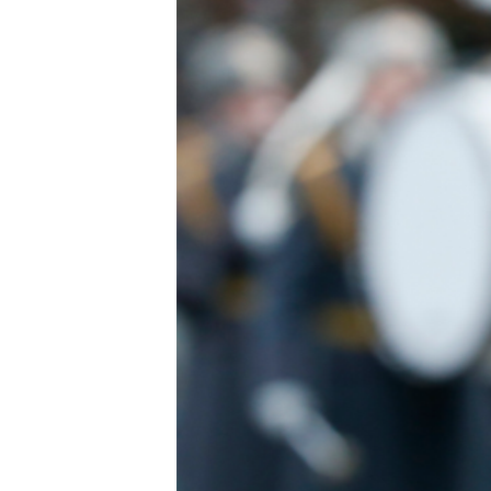
ПОБЕДИТЕЛЕЙ НЕ СУДЯТ?
КРЫМ.НЕПОКОРЕННЫЙ
ELIFBE
УКРАИНСКАЯ ПРОБЛЕМА КРЫМА