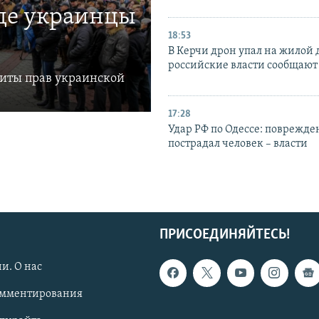
где украинцы
18:53
В Керчи дрон упал на жилой 
российские власти сообщают
щиты прав украинской
17:28
Удар РФ по Одессе: поврежде
пострадал человек – власти
ПРИСОЕДИНЯЙТЕСЬ!
и. О нас
омментирования