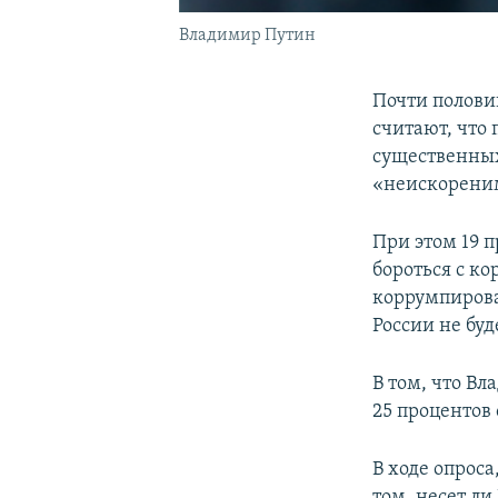
Владимир Путин
Почти полови
считают, что
существенных
«неискореним
При этом 19 п
бороться с ко
коррумпирова
России не буд
В том, что Вл
25 процентов
В ходе опроса
том, несет л