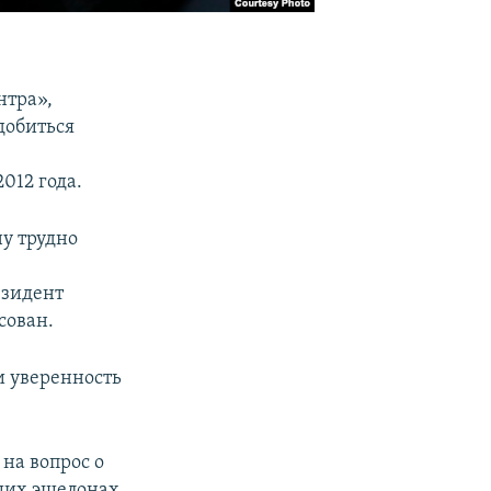
нтра»,
добиться
012 года.
ну трудно
езидент
сован.
и уверенность
 на вопрос о
сших эшелонах