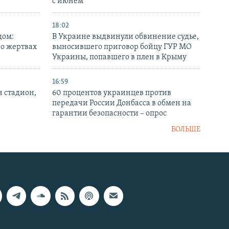
с июнем
18:02
дом:
В Украине выдвинули обвинение судье,
 о жертвах
выносившего приговор бойцу ГУР МО
Украины, попавшего в плен в Крыму
16:59
н стадион,
60 процентов украинцев против
передачи России Донбасса в обмен на
гарантии безопасности – опрос
БОЛЬШЕ