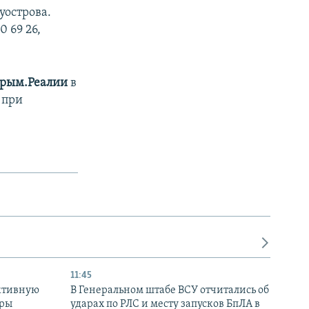
уострова.
 69 26,
рым.Реалии
в
 при
11:45
ктивную
В Генеральном штабе ВСУ отчитались об
уры
ударах по РЛС и месту запусков БпЛА в