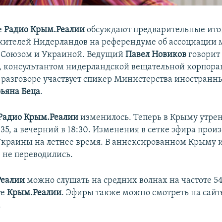
е
Радио Крым.Реалии
обсуждают предварительные ито
жителей Нидерландов на референдуме об ассоциации
 Союзом и Украиной. Ведущий
Павел Новиков
говорит 
, консультантом нидерландской вещательной корпор
В разговоре участвует спикер Министерства иностранн
ьяна Беца
.
Радио Крым.Реалии
изменилось. Теперь в Крыму утре
35, а вечерний в 18:30. Изменения в сетке эфира прои
Украины на летнее время. В аннексированном Крыму и
 не переводились.
Реалии
можно слушать на средних волнах на частоте 54
те
Крым.Реалии
. Эфиры также можно смотреть на сайт
.