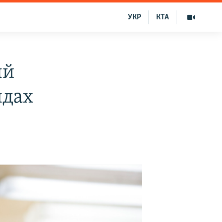
УКР
КТА
ый
ндах