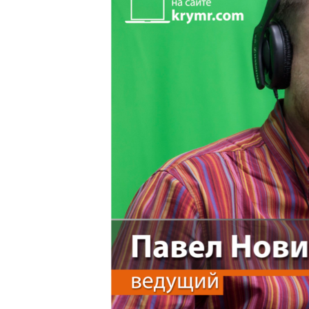
ПОБЕДИТЕЛЕЙ НЕ СУДЯТ?
КРЫМ.НЕПОКОРЕННЫЙ
ELIFBE
УКРАИНСКАЯ ПРОБЛЕМА КРЫМА