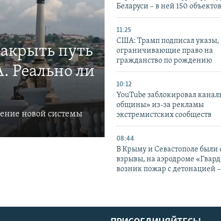
Беларуси – в ней 150 объекто
11:25
США: Трамп подписал указы,
закрыть путь
ограничивающие право на
гражданство по рождению
. Реально ли
10:12
YouTube заблокировал канал
общины» из-за рекламы
ление новой системы
экстремистских сообществ
08:44
В Крыму и Севастополе были
взрывы, на аэродроме «Гвар
возник пожар с детонацией 