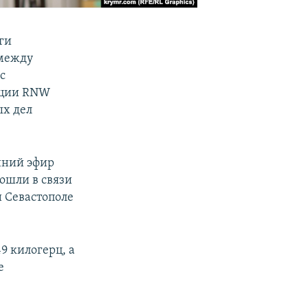
ги
 между
с
ации RNW
ых дел
нний эфир
зошли в связи
 Севастополе
9 килогерц, а
е