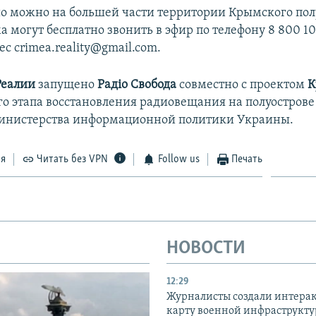
о можно на большей части территории Крымского пол
могут бесплатно звонить в эфир по телефону 8 800 100
ес crimea.reality@gmail.com.
Реалии
запущено
Радіо Свобода
совместно с проектом
К
го этапа восстановления радиовещания на полуострове
инистерства информационной политики Украины.
ся
Читать без VPN
Follow us
Печать
НОВОСТИ
12:29
Журналисты создали интера
карту военной инфраструкт