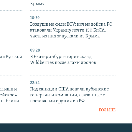
в
Крыму
10:39
Воздушные силы ВСУ: ночью войска РФ
атаковали Украину почти 150 БпЛА,
часть из них запускали из Крыма
09:28
ы «Русской
В Екатеринбурге горит склад
Wildberries после атаки дронов
22:54
 слышны
Под санкции США попали кубинские
дейское»
генералы и компании, связанные с
– паблики
поставками оружия из РФ
БОЛЬШЕ