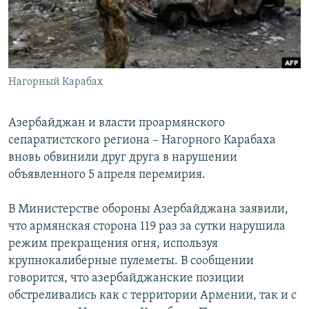
ПРИСОЕДИНЯЙТЕСЬ!
ПОБЕДИТЕЛЕЙ НЕ СУДЯТ?
КРЫМ.НЕПОКОРЕННЫЙ
ELIFBE
Нагорный Карабах
УКРАИНСКАЯ ПРОБЛЕМА КРЫМА
Все сайты RFE/RL
Азербайджан и власти проармянского
сепаратистского региона – Нагорного Карабаха
вновь обвинили друг друга в нарушении
объявленного 5 апреля перемирия.
В Министерстве обороны Азербайджана заявили,
что армянская сторона 119 раз за сутки нарушила
режим прекращения огня, используя
крупнокалиберные пулеметы. В сообщении
говорится, что азербайджанские позиции
обстреливались как с территории Армении, так и с