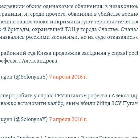
едъявили обоим одинаковые обвинения: в незаконно
раницы, и, среди прочего, обвинили в убийстве военн
спецназовцам также инкриминируют террористическо
2-й бригады, охранявшей ТЭЦ у города Счастье. Снача
назвались русскими военными, но на суде отказались 
 районний суд Києва продовжив засідання у справі рос
офеєва і Александрова.
eugen (@SolonynaY)
7 апреля 2016 г.
сперт робить у справі ГРУшників Єрофеєва і Александ
 важко встановити калібр, яким вбили бійця ЗСУ Пуга
eugen (@SolonynaY)
7 апреля 2016 г.