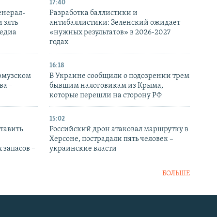
17:40
енерал-
Разработка баллистики и
 зять
антибаллистики: Зеленский ожидает
медиа
«нужных результатов» в 2026-2027
годах
16:18
Ормузском
В Украине сообщили о подозрении трем
ва –
бывшим налоговикам из Крыма,
которые перешли на сторону РФ
15:02
тавить
Российский дрон атаковал маршрутку в
Херсоне, пострадали пять человек –
 запасов –
украинские власти
БОЛЬШЕ