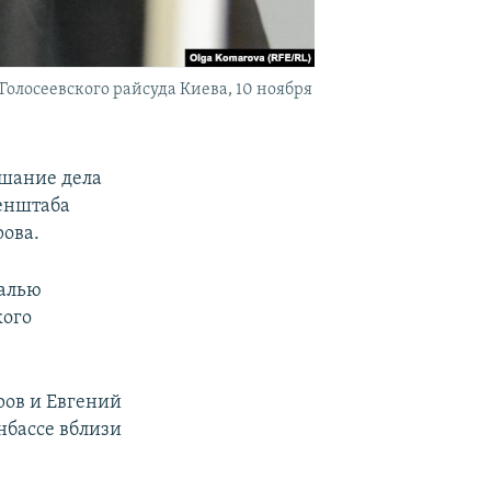
Голосеевского райсуда Киева, 10 ноября
ушание дела
Генштаба
ова.
талью
кого
ров и Евгений
нбассе вблизи