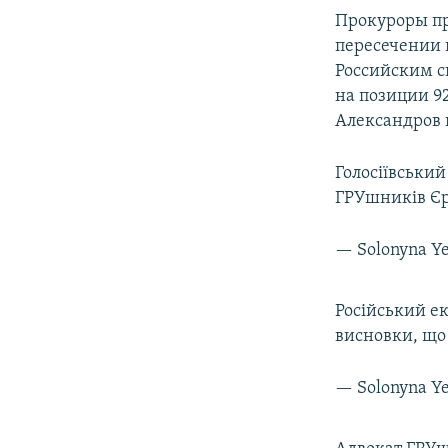
Прокуроры пр
пересечении г
Российским 
на позиции 9
Александров 
Голосіївський
ГРУшників Єр
— Solonyna Y
Російський ек
висновки, що
— Solonyna Y