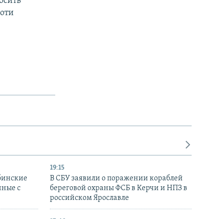
осить
роти
19:15
бинские
В СБУ заявили о поражении кораблей
нные с
береговой охраны ФСБ в Керчи и НПЗ в
российском Ярославле