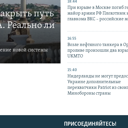
18:44
При взрыве в Москве погиб г
закрыть путь
майор армии РФ Плохотнюк и
главкома ВКС – российские 
. Реально ли
16:55
Возле нефтяного танкера в 
ление новой системы
проливе произошли два взры
UKMTO
15:40
Нидерланды не могут предос
Украине дополнительные
перехватчики Patriot из своих
Минобороны страны
ПРИСОЕДИНЯЙТЕСЬ!