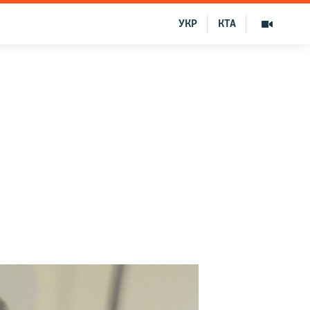
УКР
КТА