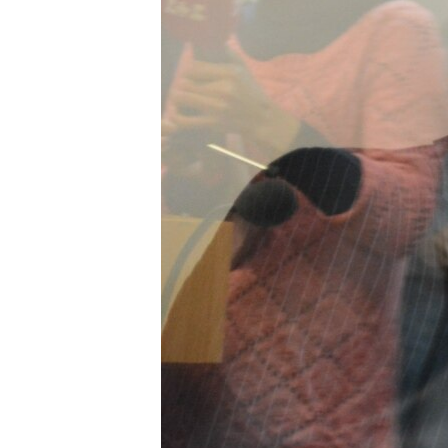
ПОБЕДИТЕЛЕЙ НЕ СУДЯТ?
КРЫМ.НЕПОКОРЕННЫЙ
ELIFBE
УКРАИНСКАЯ ПРОБЛЕМА КРЫМА