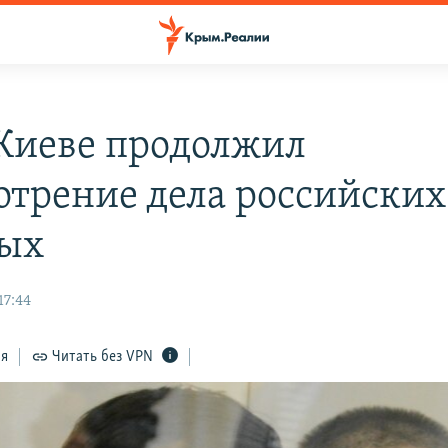
 Киеве продолжил
отрение дела российских
ых
17:44
ся
Читать без VPN