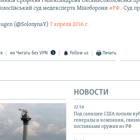
ників Єрофеєва і Александрова ОксанаСоколовська пр
Голосіївський суд медексперта Міноборони
#РФ
. Суд п
eugen (@SolonynaY)
7 апреля 2016 г.
ся
Читать без VPN
Follow us
Печать
НОВОСТИ
22:54
Под санкции США попали ку
генералы и компании, связа
поставками оружия из РФ