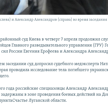
лева) и Александр Александров (справа) во время заседания 
 районный суд Киева в четверг 7 апреля продолжил сл
ойцов Главного разведывательного управления (ГРУ) 
сил России Евгения Ерофеева и Александра Александр
м заседании суд допросил судебного медэксперта На
торая проводила исследование тела погибшего украинс
щего.
ого года российские спецназовцы Александр Александ
 задержаны в зоне проведения боевых действий на До
пунктаСчастье Луганской области.