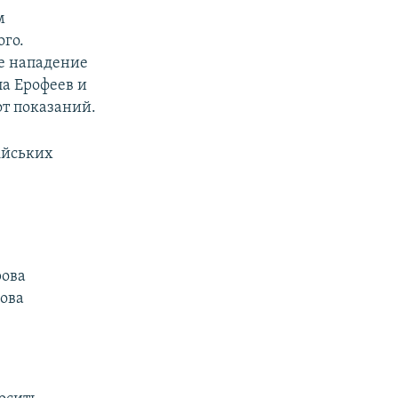
м
ого.
е нападение
ла Ерофеев и
от показаний.
ійських
рова
чова