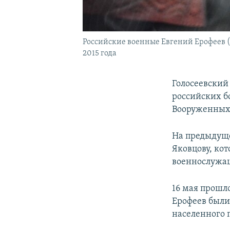
Российские военные Евгений Ерофеев (с
2015 года
Голосеевский
российских б
Вооруженных 
На предыдуще
Яковцову, ко
военнослужа
16 мая прошл
Ерофеев были
населенного 