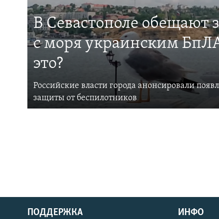
В Севастополе обещают 
с моря украинским БпЛА
это?
Российские власти города анонсировали появ
защиты от беспилотников
ПОДДЕРЖКА
ИНФО