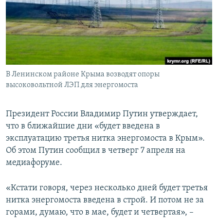
ПРИСОЕДИНЯЙТЕСЬ!
ПОБЕДИТЕЛЕЙ НЕ СУДЯТ?
КРЫМ.НЕПОКОРЕННЫЙ
ELIFBE
УКРАИНСКАЯ ПРОБЛЕМА КРЫМА
Все сайты RFE/RL
В Ленинском районе Крыма возводят опоры
высоковольтной ЛЭП для энергомоста
Президент России Владимир Путин утверждает,
что в ближайшие дни «будет введена в
эксплуатацию третья нитка энергомоста в Крым».
Об этом Путин сообщил в четверг 7 апреля на
медиафоруме.
«Кстати говоря, через несколько дней будет третья
нитка энергомоста введена в строй. И потом не за
горами, думаю, что в мае, будет и четвертая», –