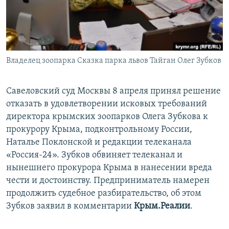
ПРИСОЕДИНЯЙТЕСЬ!
ПОБЕДИТЕЛЕЙ НЕ СУДЯТ?
КРЫМ.НЕПОКОРЕННЫЙ
ELIFBE
Владелец зоопарка Сказка парка львов Тайган Олег Зубков
УКРАИНСКАЯ ПРОБЛЕМА КРЫМА
Все сайты RFE/RL
Савеловский суд Москвы 8 апреля принял решение
отказать в удовлетворении исковых требований
директора крымских зоопарков Олега Зубкова к
прокурору Крыма, подконтрольному России,
Наталье Поклонской и редакции телеканала
«Россия-24». Зубков обвиняет телеканал и
нынешнего прокурора Крыма в нанесении вреда
чести и достоинству. Предприниматель намерен
продолжить судебное разбирательство, об этом
Зубков заявил в комментарии
Крым.Реалии
.