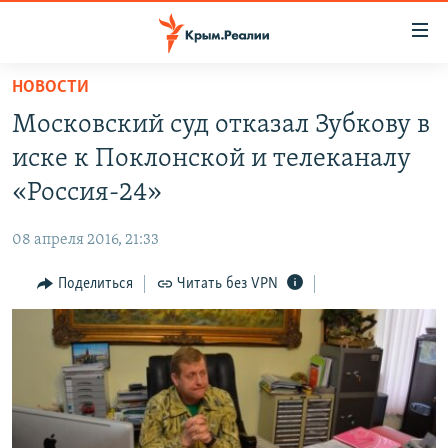
Доступность
ссылки
Вернуться
НОВОСТИ
к
НОВОСТИ
Московский суд отказал Зубкову в
основному
СПЕЦПРОЕКТЫ
содержанию
иске к Поклонской и телеканалу
ВОДА
Вернутся
ГРУЗ 200
«Россия-24»
к
ИСТОРИЯ
КАРТА ВОЕННЫХ ОБЪЕКТОВ КРЫМА
главной
08 апреля 2016, 21:33
ЕЩЕ
11 ЛЕТ ОККУПАЦИИ КРЫМА. 11 ИСТОРИЙ СОПРОТИВЛЕНИЯ
навигации
Вернутся
Поделиться
Читать без VPN
РАДІО СВОБОДА
ИНТЕРАКТИВ
к
КАК ОБОЙТИ БЛОКИРОВКУ
ИНФОГРАФИКА
поиску
ТЕЛЕПРОЕКТ КРЫМ.РЕАЛИИ
Українською
СОВЕТЫ ПРАВОЗАЩИТНИКОВ
Qırımtatar
ПРОПАВШИЕ БЕЗ ВЕСТИ