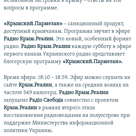
незаконной застройки в Крыму – ответы на эти
вопросы в программе.
«Крымский.Пармезан»
– санкционный продукт,
доступный крымчанам. Программа звучит в эфире
Радио Крым.Реалии.
Это новый, особенный формат
радио.
Радио Крым.Реалии
каждую субботу в эфире
первого канала Украинского радио представляет
блогерскую программу
«Крымский.Пармезан».
Время эфира: 18:10 – 18:59. Эфир можно слушать на
сайте
Крым.Реалии
, а также на средних волнах на
частоте 549 килогерц.
Радио Крым.Реалии
запущено
Радіо Свобода
совместно с проектом
Крым.Реалии
в рамках второго этапа
восстановления радиовещания на полуострове при
поддержке Министерства информационной
политики Украины.