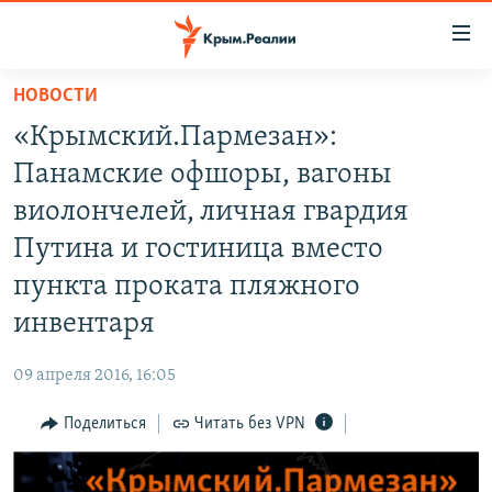
Доступность
ссылки
Вернуться
НОВОСТИ
к
НОВОСТИ
«Крымский.Пармезан»:
основному
СПЕЦПРОЕКТЫ
содержанию
Панамские офшоры, вагоны
ВОДА
Вернутся
ГРУЗ 200
виолончелей, личная гвардия
к
ИСТОРИЯ
КАРТА ВОЕННЫХ ОБЪЕКТОВ КРЫМА
Путина и гостиница вместо
главной
ЕЩЕ
11 ЛЕТ ОККУПАЦИИ КРЫМА. 11 ИСТОРИЙ СОПРОТИВЛЕНИЯ
навигации
пункта проката пляжного
Вернутся
РАДІО СВОБОДА
ИНТЕРАКТИВ
инвентаря
к
КАК ОБОЙТИ БЛОКИРОВКУ
ИНФОГРАФИКА
поиску
09 апреля 2016, 16:05
ТЕЛЕПРОЕКТ КРЫМ.РЕАЛИИ
Українською
Поделиться
Читать без VPN
СОВЕТЫ ПРАВОЗАЩИТНИКОВ
Qırımtatar
ПРОПАВШИЕ БЕЗ ВЕСТИ