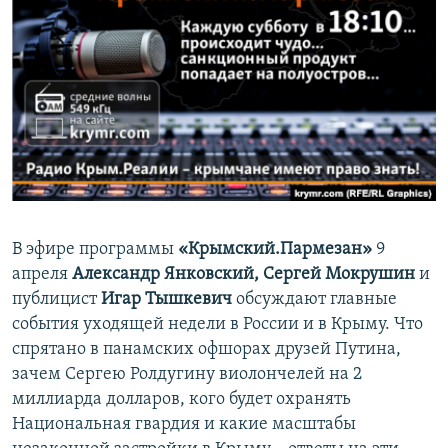
ПРИСОЕДИНЯЙТЕСЬ!
ПОБЕДИТЕЛЕЙ НЕ СУДЯТ?
КРЫМ.НЕПОКОРЕННЫЙ
ELIFBE
УКРАИНСКАЯ ПРОБЛЕМА КРЫМА
Все сайты RFE/RL
В эфире программы
«Крымский.Пармезан»
9
апреля
Александр Янковский,
Сергей Мокрушин
и
публицист
Игар Тышкевич
обсуждают главные
события уходящей недели в России и в Крыму. Что
спрятано в панамских офшорах друзей Путина,
зачем Сергею Ролдугину виолончелей на 2
миллиарда долларов, кого будет охранять
Национальная гвардия и какие масштабы