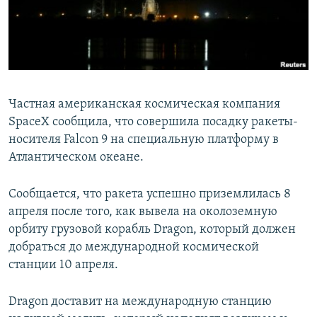
ПРИСОЕДИНЯЙТЕСЬ!
ПОБЕДИТЕЛЕЙ НЕ СУДЯТ?
КРЫМ.НЕПОКОРЕННЫЙ
ELIFBE
УКРАИНСКАЯ ПРОБЛЕМА КРЫМА
Частная американская космическая компания
Все сайты RFE/RL
SpaceX сообщила, что совершила посадку ракеты-
носителя Falcon 9 на специальную платформу в
Атлантическом океане.
Сообщается, что ракета успешно приземлилась 8
апреля после того, как вывела на околоземную
орбиту грузовой корабль Dragon, который должен
добраться до международной космической
станции 10 апреля.
Dragon доставит на международную станцию