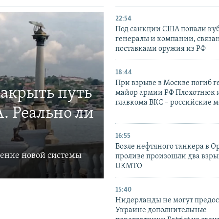
22:54
Под санкции США попали ку
генералы и компании, связа
поставками оружия из РФ
18:44
При взрыве в Москве погиб г
закрыть путь
майор армии РФ Плохотнюк и
главкома ВКС – российские 
. Реально ли
16:55
Возле нефтяного танкера в 
ление новой системы
проливе произошли два взры
UKMTO
15:40
Нидерланды не могут предос
Украине дополнительные