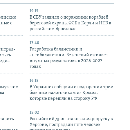
19:15
бинские
В СБУ заявили о поражении кораблей
нные с
береговой охраны ФСБ в Керчи и НПЗ в
российском Ярославле
17:40
енерал-
Разработка баллистики и
 зять
антибаллистики: Зеленский ожидает
медиа
«нужных результатов» в 2026-2027
годах
16:18
Ормузском
В Украине сообщили о подозрении трем
ва –
бывшим налоговикам из Крыма,
которые перешли на сторону РФ
15:02
тавить
Российский дрон атаковал маршрутку в
Херсоне, пострадали пять человек –