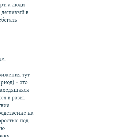
рт, а люди
й дешевый в
ебегать
я».
движения тут
риод) – это
находящаяся
ся в разы.
твие
редственно на
оростью под
ую
вку,