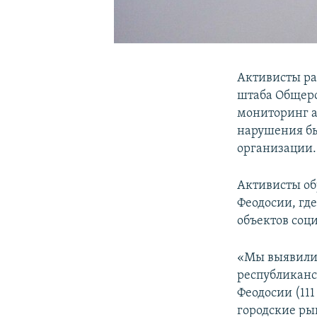
Активисты ра
штаба Общеро
мониторинг а
нарушения бы
организации.
Активисты об
Феодосии, гд
объектов соц
«Мы выявили 
республиканс
Феодосии (111
городские ры