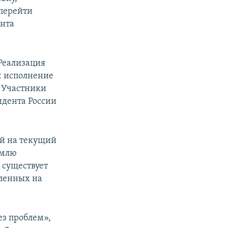
 перейти
онта
«Реализация
: исполнение
. Участники
идента России
ей на текущий
емлю
 существует
еленных на
ез проблем»,