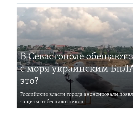
В Севастополе обещают 
с моря украинским БпЛА
это?
Российские власти города анонсировали появ
защиты от беспилотников