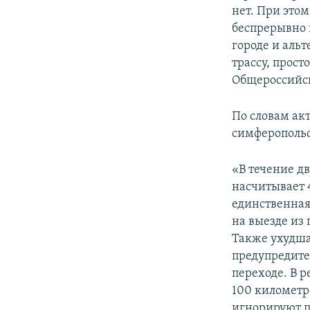
нет. При это
беспрерывно 
городе и аль
трассу, прост
Общероссийск
По словам ак
симферопольс
«В течение д
насчитывает 
единственная
на выезде из 
Также ухудша
предупредите
переходе. В р
100 километр
игнорируют п