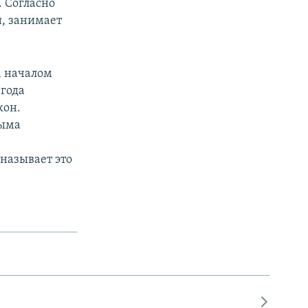
 Согласно
й, занимает
.
а началом
 года
кон.
рыма
называет это