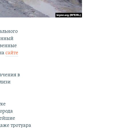
ального
венный
твенные
 на
сайте
ачения в
близи
тке
орода
пнейшие
аже тротуара