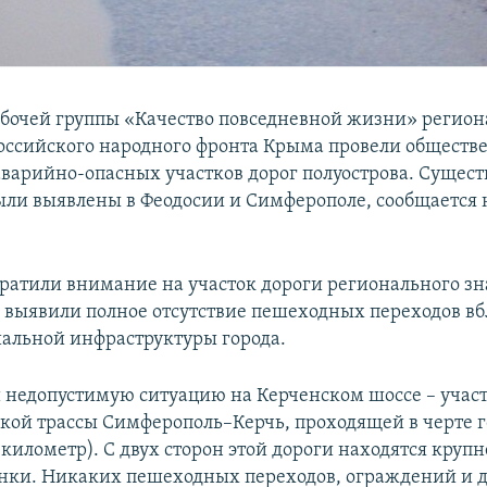
бочей группы «Качество повседневной жизни» регион
ссийского народного фронта Крыма провели общест
варийно-опасных участков дорог полуострова. Сущес
ли выявлены в Феодосии и Симферополе, сообщается
ратили внимание на участок дороги регионального зн
е выявили полное отсутствие пешеходных переходов в
иальной инфраструктуры города.
недопустимую ситуацию на Керченском шоссе – учас
кой трассы Симферополь–Керчь, проходящей в черте г
 километр). С двух сторон этой дороги находятся кру
нки. Никаких пешеходных переходов, ограждений и д