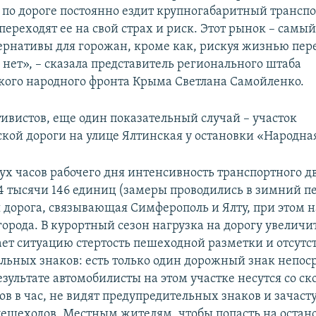
м по дороге постоянно ездит крупногабаритный транспо
переходят ее на свой страх и риск. Этот рынок – самы
тернативы для горожан, кроме как, рискуя жизнью пер
о нет», – сказала представитель регионального штаба
ого народного фронта Крыма Светлана Самойленко.
тивистов, еще один показательный случай – участок
кой дороги на улице Ялтинская у остановки «Народна
вух часов рабочего дня интенсивность транспортного 
4 тысячи 146 единиц (замеры проводились в зимний пе
 дорога, связывающая Симферополь и Ялту, при этом 
города. В курортный сезон нагрузка на дорогу увеличит
ет ситуацию стертость пешеходной разметки и отсутс
льных знаков: есть только один дорожный знак непос
езультате автомобилисты на этом участке несутся со ск
ов в час, не видят предупредительных знаков и зачаст
ешеходов. Местным жителям, чтобы попасть на остано