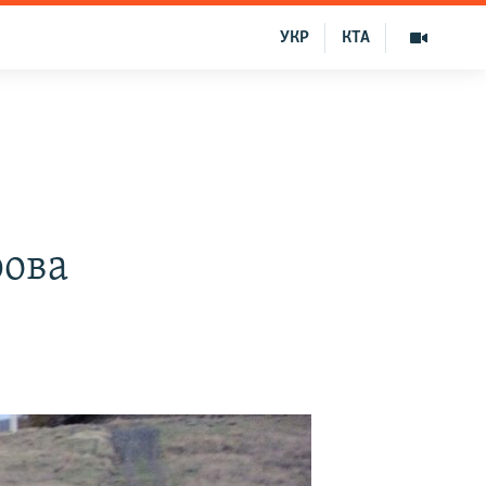
УКР
КТА
рова