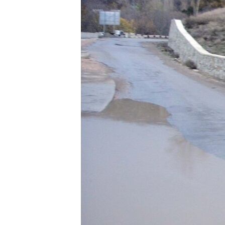
ПОБЕДИТЕЛЕЙ НЕ СУДЯТ?
КРЫМ.НЕПОКОРЕННЫЙ
ELIFBE
УКРАИНСКАЯ ПРОБЛЕМА КРЫМА