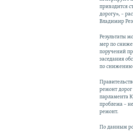
приходится с
дорогу», – р
Владимир Рез
Результаты м
мер по сниже
поручений пр
заседания об
по снижению 
Правительств
ремонт дорог 
парламента К
проблема – н
ремонт.
По данным ро