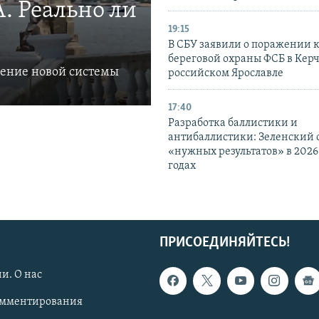
. Реально ли
19:15
В СБУ заявили о поражении 
береговой охраны ФСБ в Керч
ление новой системы
российском Ярославле
17:40
Разработка баллистики и
антибаллистики: Зеленский
«нужных результатов» в 2026
годах
ПРИСОЕДИНЯЙТЕСЬ!
и. О нас
омментирования