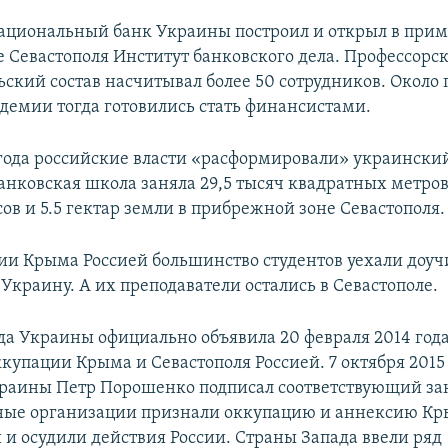
Национальный банк Украины построил и открыл в при
е Севастополя Институт банковского дела. Профессорск
ьский состав насчитывал более 50 сотрудников. Около 
адемии тогда готовились стать финансистами.
 года российские власти «расформировали» украински
анковская школа заняла 29,5 тысяч квадратных метро
ов и 5.5 гектар земли в прибрежной зоне Севастополя.
ии Крыма Россией большинство студентов уехали доуч
Украину. А их преподаватели остались в Севастополе.
да Украины официально объявила 20 февраля 2014 год
купации Крыма и Севастополя Россией. 7 октября 2015
раины Петр Порошенко подписал соответствующий за
ые организации признали оккупацию и аннексию К
и осудили действия России. Страны Запада ввели ряд