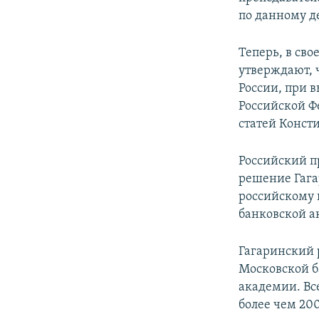
по данному д
Теперь, в св
утверждают, 
России, при 
Российской Ф
статей Конст
Российский п
решение Гага
российскому 
банковской а
Гагаринский 
Московской 
академии. Вс
более чем 20