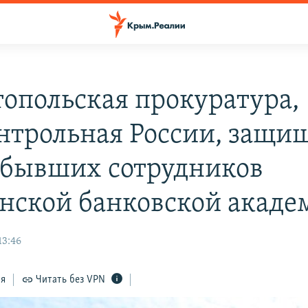
топольская прокуратура,
нтрольная России, защи
 бывших сотрудников
нской банковской акаде
13:46
ся
Читать без VPN