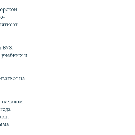
морской
о-
пятисот
й ВУЗ.
в учебных и
иваться на
а началом
 года
кон.
рыма