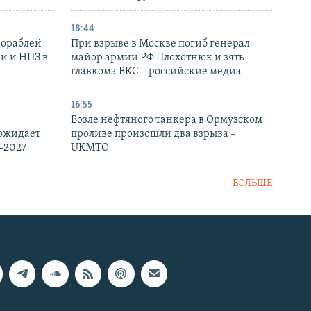
18:44
кораблей
При взрыве в Москве погиб генерал-
и и НПЗ в
майор армии РФ Плохотнюк и зять
главкома ВКС – российские медиа
16:55
Возле нефтяного танкера в Ормузском
 ожидает
проливе произошли два взрыва –
-2027
UKMTO
БОЛЬШЕ