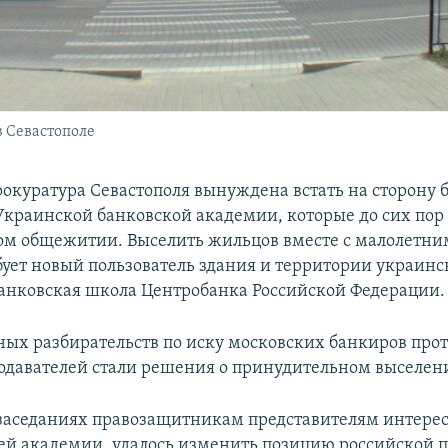
 Севастополе
рокуратура Севастополя вынуждена встать на сторону
Украинской банковской академии, которые до сих пор
м общежитии. Выселить жильцов вместе с малолетни
бует новый пользователь здания и территории украинс
анковская школа Центробанка Российской Федерации.
ных разбирательств по иску московских банкиров про
давателей стали решения о принудительном выселен
заседаниях правозащитникам представителям интере
ей академии, удалось изменить позицию российской 