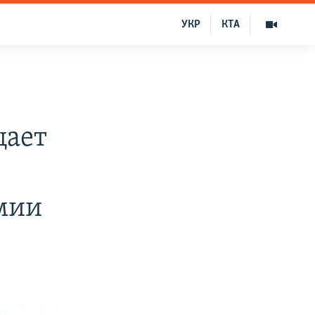
УКР
КТА
щает
мии