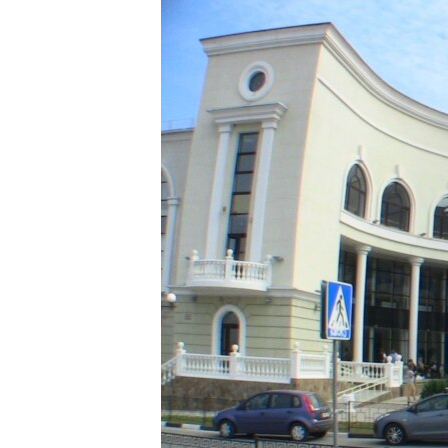
ПОБЕДИТЕЛЕЙ НЕ СУДЯТ?
КРЫМ.НЕПОКОРЕННЫЙ
ELIFBE
УКРАИНСКАЯ ПРОБЛЕМА КРЫМА