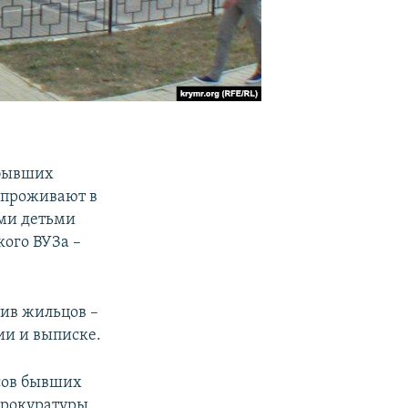
 бывших
 проживают в
ми детьми
кого ВУЗа –
тив жильцов –
ии и выписке.
сов бывших
прокуратуры