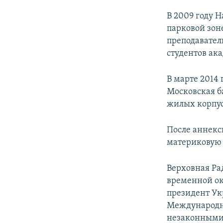
В 2009 году 
парковой зон
преподавател
студентов ак
В марте 2014
Московская б
жилых корпус
После аннекс
материковую 
Верховная Ра
временной ок
президент Ук
Международн
незаконными 