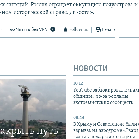
х санкций. Россия отрицает оккупацию полуострова и 
нием исторической справедливости».
ся
Читать без VPN
Follow us
Печать
НОВОСТИ
10:12
YouTube заблокировал канал
общины» из-за рекламы
экстремистских сообществ
08:44
В Крыму и Севастополе были
закрыть путь
взрывы, на аэродроме «Гвар
возник пожар с детонацией 