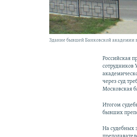
Здание бывшей Банковской академии в
Российская п
сотрудников 
академическо
через суд тре
Московская б
Итогом судеб
бывших препо
На судебных 
преподавател