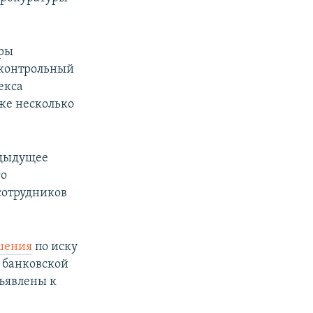
оры
дконтрольный
екса
же несколько
едыдущее
го
сотрудников
шения
по иску
 банковской
ъявлены к