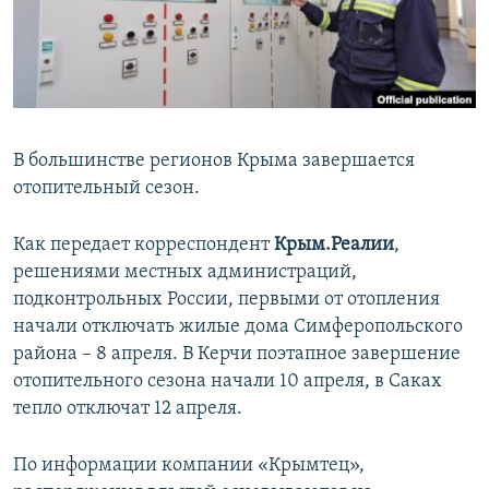
ПРИСОЕДИНЯЙТЕСЬ!
ПОБЕДИТЕЛЕЙ НЕ СУДЯТ?
КРЫМ.НЕПОКОРЕННЫЙ
ELIFBE
УКРАИНСКАЯ ПРОБЛЕМА КРЫМА
В большинстве регионов Крыма завершается
Все сайты RFE/RL
отопительный сезон.
Как передает корреспондент
Крым.Реалии
,
решениями местных администраций,
подконтрольных России, первыми от отопления
начали отключать жилые дома Симферопольского
района – 8 апреля. В Керчи поэтапное завершение
отопительного сезона начали 10 апреля, в Саках
тепло отключат 12 апреля.
По информации компании «Крымтец»,