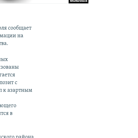
оля сообщает
рмации на
тва.
ных
изованы
гается
позит с
п к азартным
ующего
тся в
нского района