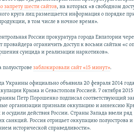
о запрету шести сайтов
, на которых «в свободном дост
ого круга лиц размещается информация о порядке пр
родукции, в том числе в ночное время».
онтрольная России прокуратура города Евпатории чере
от провайдера ограничить доступ к восьми сайтам «с 
ершения суицида и реализации наркотиков».
а полуострове
заблокировали сайт «15 минут»
.
да Украины официально объявила 20 февраля 2014 год
купации Крыма и Севастополя Россией. 7 октября 2015
раины Петр Порошенко подписал соответствующий за
ые организации признали оккупацию и аннексию К
и осудили действия России. Страны Запада ввели ряд
х санкций. Россия отрицает оккупацию полуострова и 
нием исторической справедливости».