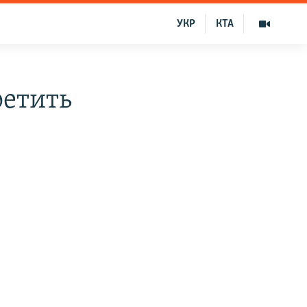
УКР
КТА
ретить