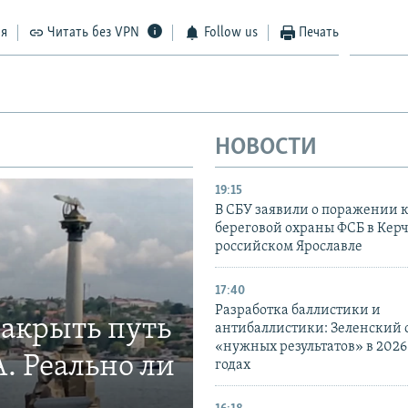
ся
Читать без VPN
Follow us
Печать
НОВОСТИ
19:15
В СБУ заявили о поражении 
береговой охраны ФСБ в Керч
российском Ярославле
17:40
Разработка баллистики и
закрыть путь
антибаллистики: Зеленский
«нужных результатов» в 2026
. Реально ли
годах