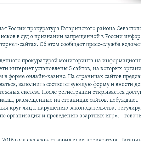
ая России прокуратура Гагаринского района Севастоп
и исков в суд о признании запрещенной в России инфо
тернет-сайтах. Об этом сообщает пресс-служба ведомс
еденного прокуратурой мониторинга на информацион
сети интернет установлены 5 сайтов, на которых орган
ы в форме онлайн-казино. На страницах сайтов предла
ваться, заполнить соответствующую форму и внести де
ежных систем. После регистрации открывается досту
иалы, размещенные на страницах сайтов, побуждают
ый круг лиц к нарушению законодательства, регулир
 по организации и проведению азартных игр», – говори
а 2016 года суд удовлетворил иски прокуратуры Гагари