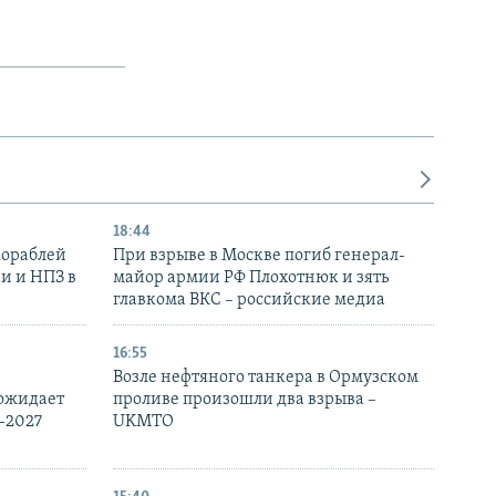
18:44
кораблей
При взрыве в Москве погиб генерал-
и и НПЗ в
майор армии РФ Плохотнюк и зять
главкома ВКС – российские медиа
16:55
Возле нефтяного танкера в Ормузском
 ожидает
проливе произошли два взрыва –
-2027
UKMTO