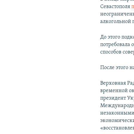
Севастополя
п
неограниченн
алкогольной п
До этого подк
потребовала 
способов сов
После этого н
Верховная Ра
временной ок
президент Ук
Международн
незаконными 
экономически
«восстановле