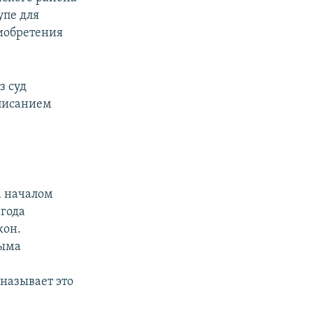
упе для
иобретения
з суд
описанием
а началом
 года
кон.
рыма
называет это