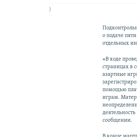
)
Подконтрольн
о подаче пят
отдельных ин
«В ходе пров
страницах в 
азартные игр
зарегистриро
помощью плат
играм. Матер
неопределенн
деятельность
сообщении.
В конце март