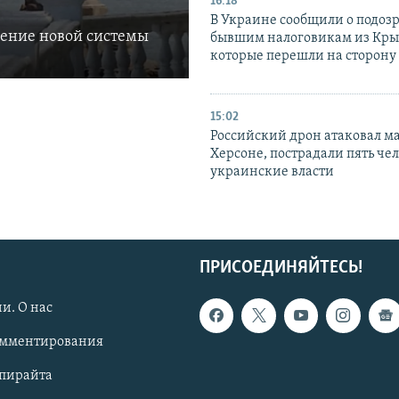
16:18
В Украине сообщили о подоз
ление новой системы
бывшим налоговикам из Кры
которые перешли на сторону
15:02
Российский дрон атаковал м
Херсоне, пострадали пять чел
украинские власти
ПРИСОЕДИНЯЙТЕСЬ!
и. О нас
омментирования
опирайта