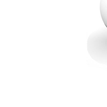
ПОБЕДИТЕЛЕЙ НЕ СУДЯТ?
КРЫМ.НЕПОКОРЕННЫЙ
ELIFBE
УКРАИНСКАЯ ПРОБЛЕМА КРЫМА