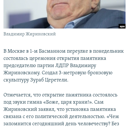
ПРИСОЕДИНЯЙТЕСЬ!
ПОБЕДИТЕЛЕЙ НЕ СУДЯТ?
КРЫМ.НЕПОКОРЕННЫЙ
ELIFBE
Владимир Жириновский
УКРАИНСКАЯ ПРОБЛЕМА КРЫМА
Все сайты RFE/RL
В Москве в 1-м Басманном переулке в понедельник
состоялась церемония открытия памятника
председателю партии ЛДПР Владимиру
Жириновскому. Создал 3-метровую бронзовую
скульптуру Зураб Церетели.
Отмечается, что открытие памятника состоялось
под звуки гимна «Боже, царя храни!». Сам
Жириновский заявил, что установка памятника
связана с его политической деятельностью. «Чем
запомнится сегодняшний день человечеству? Без