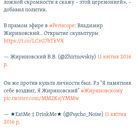
ложной скромности я скажу – этой церемонией», –
добавил политик.
В прямом эфире в
#Periscope
: Владимир
Жириновский.. Открытие скульптуры
https://t.co/LCvG7bTkVX
— Жириновский В.В. (@Zhirinovskiy)
11 квітня 2016
р.
Он же против культа личности был. P.s "Я памятник
себе воздвиг, Я Жириновский"
#Жириновскому
pic.twitter.com/MM2KojYMMw
— ★EatMe ‡ DrinkMe★ (@Psycho_Noise)
11 квітня
2016 р.