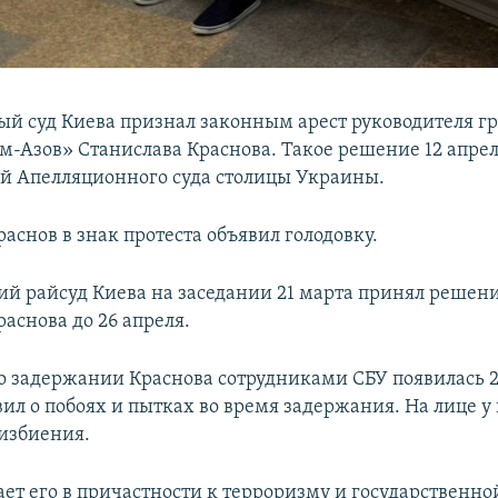
й суд Киева признал законным арест руководителя г
м-Азов» Станислава Краснова. Такое решение 12 апре
ей Апелляционного суда столицы Украины.
раснов в знак протеста объявил голодовку.
й райсуд Киева на заседании 21 марта принял решени
аснова до 26 апреля.
 задержании Краснова сотрудниками СБУ появилась 2
ил о побоях и пытках во время задержания. На лице у
избиения.
ает его в причастности к терроризму и государственно