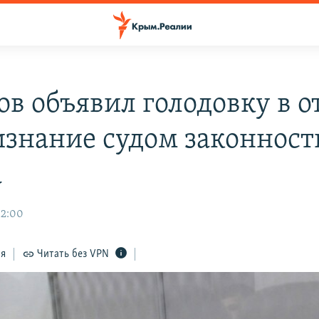
ов объявил голодовку в о
изнание судом законност
а
12:00
ся
Читать без VPN