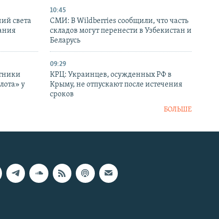
10:45
ний света
СМИ: В Wildberries сообщили, что часть
ания
складов могут перенести в Узбекистан и
Беларусь
09:29
отники
КРЦ: Украинцев, осужденных РФ в
лота» у
Крыму, не отпускают после истечения
сроков
БОЛЬШЕ