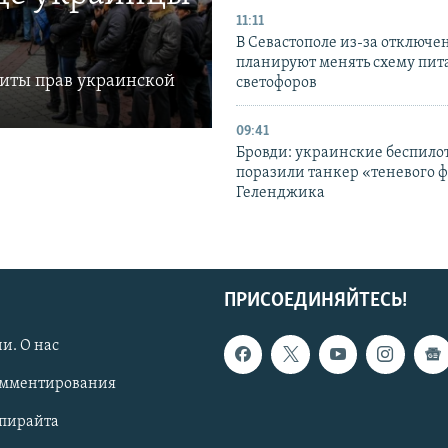
11:11
В Севастополе из-за отключе
планируют менять схему пит
щиты прав украинской
светофоров
09:41
Бровди: украинские беспил
поразили танкер «теневого ф
Геленджика
ПРИСОЕДИНЯЙТЕСЬ!
и. О нас
омментирования
опирайта