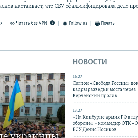
аснов настаивает, что СБУ сфальсифицировала дело про
ся
Читать без VPN
Follow us
Печать
НОВОСТИ
16:27
Легион «Свобода России» по
кадры разведки моста через
Керченский пролив
13:27
«На Кинбурне армия РФ в гл
обороне» – командир ОТК «О
ВСУ Денис Носиков
где украинцы