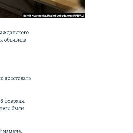
ражданского
ля объявила
е арестовать
8 февраля.
 него были
й измене.