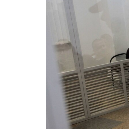
ПОБЕДИТЕЛЕЙ НЕ СУДЯТ?
КРЫМ.НЕПОКОРЕННЫЙ
ELIFBE
УКРАИНСКАЯ ПРОБЛЕМА КРЫМА