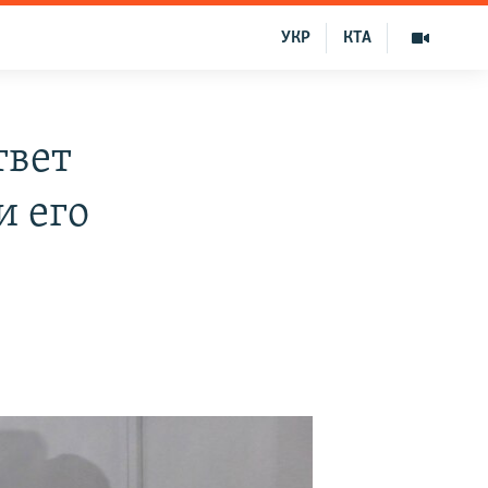
УКР
КТА
твет
и его