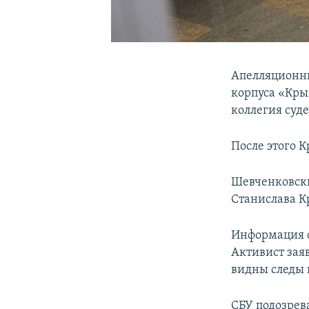
Апелляционны
корпуса «Кры
коллегия суд
После этого К
Шевченковски
Станислава Кр
Информация о
Активист заяв
видны следы 
СБУ подозрев