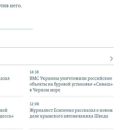
тив него.
14:18
казал
ВМС Украины уничтожили российские
объекты на буровой установке «Сиваш»
в Черном море
12:08
ухой
Журналист Есипенко рассказал о новом
десса»
деле крымского автомеханика Шведа