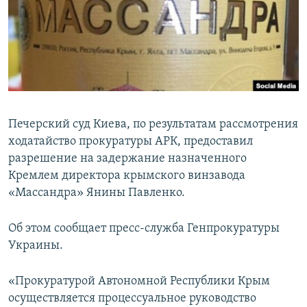
ПРИСОЕДИНЯЙТЕСЬ!
ПОБЕДИТЕЛЕЙ НЕ СУДЯТ?
КРЫМ.НЕПОКОРЕННЫЙ
ELIFBE
УКРАИНСКАЯ ПРОБЛЕМА КРЫМА
Все сайты RFE/RL
Печерский суд Киева, по результатам рассмотрения
ходатайство прокуратуры АРК, предоставил
разрешение на задержание назначенного
Кремлем директора крымского винзавода
«Массандра» Янины Павленко.
Об этом сообщает пресс-служба Генпрокуратуры
Украины.
«Прокуратурой Автономной Республики Крым
осуществляется процессуальное руководство