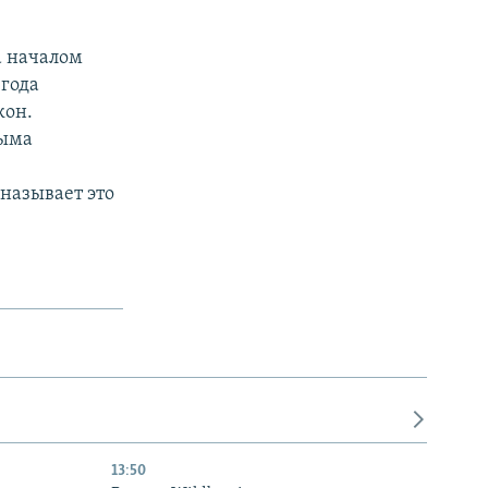
а началом
 года
кон.
рыма
называет это
13:50