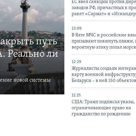
ЕС ввел санкции против дир
заводов РФ, причастных к пр
ракет «Сармат» и «Исканде
13:09
В Ялте МЧС и российские вла
закрыть путь
призывают покинуть пляжи, 
вероятную атаку попал морс
. Реально ли
12:29
Журналисты создали интера
карту военной инфраструкт
ление новой системы
Беларуси – в ней 150 объекто
11:25
США: Трамп подписал указы,
ограничивающие право на
гражданство по рождению