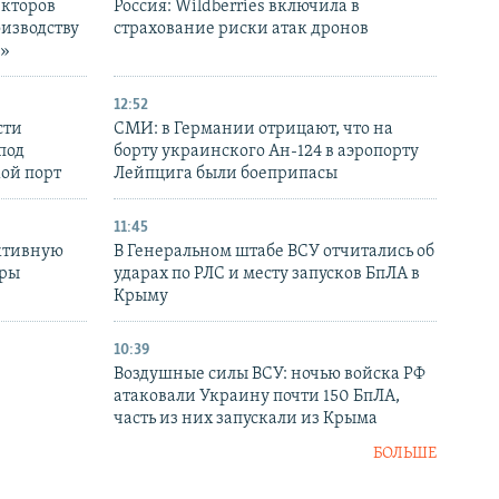
екторов
Россия: Wildberries включила в
оизводству
страхование риски атак дронов
р»
12:52
сти
СМИ: в Германии отрицают, что на
под
борту украинского Ан-124 в аэропорту
кой порт
Лейпцига были боеприпасы
11:45
ктивную
В Генеральном штабе ВСУ отчитались об
уры
ударах по РЛС и месту запусков БпЛА в
в
Крыму
10:39
Воздушные силы ВСУ: ночью войска РФ
атаковали Украину почти 150 БпЛА,
часть из них запускали из Крыма
БОЛЬШЕ