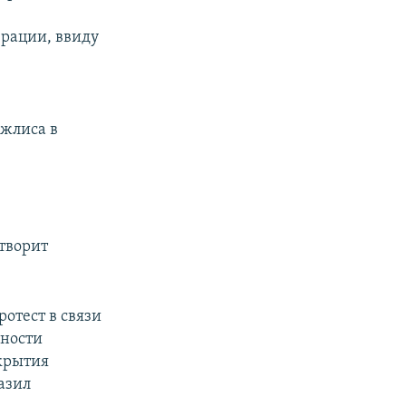
рации, ввиду
жлиса в
етворит
отест в связи
ьности
крытия
азил