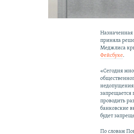
Назначенная 
приняла реше
Меджлиса кры
Фейсбуке
.
«Сегодня мно
общественног
недопущения 
запрещается 
проводить ра
банковские в
будет запреще
По словам По