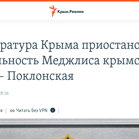
ратура Крыма приостан
льность Меджлиса крым
 – Поклонская
18:16
ся
Читать без VPN