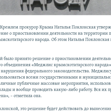
Кремлем прокурор Крыма Наталья Поклонская утвержд
ние о приостановлении деятельности на территории п
мскотатарского народа. Об этом Наталья Поклонская 
й было принято решение о приостановлении деятельн
о объединения «Меджлис крымскотатарского народа»
нарушения федерального законодательства. Меджлис
пользоваться всеми государственными и муниципаль
зличные публичные массовые мероприятия, использов
клады и вообще проводить какую-либо работу. Вся их 
на», – отметила она.
клонской, это решение будет действовать до вынесен