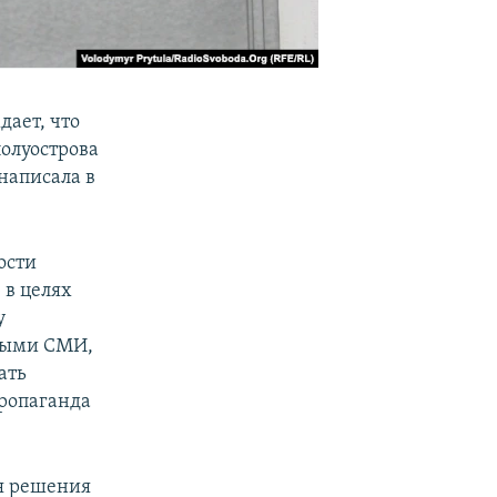
ает, что
олуострова
написала в
ости
 в целях
у
ными СМИ,
ать
пропаганда
ия решения