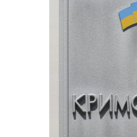
ПОБЕДИТЕЛЕЙ НЕ СУДЯТ?
КРЫМ.НЕПОКОРЕННЫЙ
ELIFBE
УКРАИНСКАЯ ПРОБЛЕМА КРЫМА