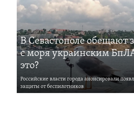
В Севастополе обещают 
с моря украинским БпЛА
это?
Российские власти города анонсировали появ
защиты от беспилотников