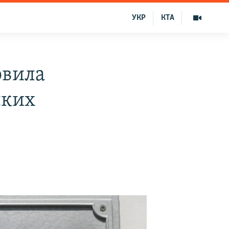
УКР
КТА
овила
ских