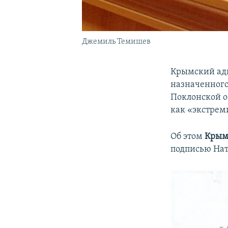
Джемиль Темишев
Крымский адв
назначенного
Поклонской о
как «экстрем
Об этом
Крым
подписью Нат