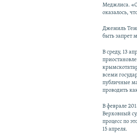
Меджлиса. «Су
оказалось, чт
Джемиль Теми
быть запрет 
В среду, 13 а
приостановле
крымскотатар
всеми госуд
публичные ма
проводить ка
В феврале 20
Верховный су
процесс по эт
15 апреля.