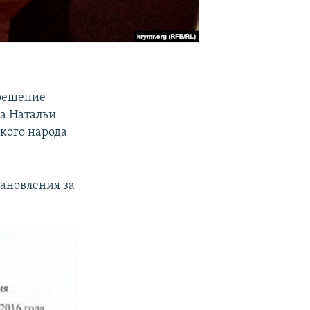
 решение
а Натальи
кого народа
тановления за
.