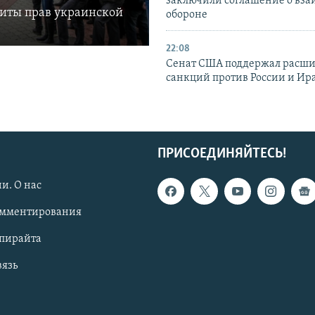
заключили соглашение о вз
щиты прав украинской
обороне
22:08
Сенат США поддержал расш
санкций против России и Ир
ПРИСОЕДИНЯЙТЕСЬ!
и. О нас
омментирования
опирайта
вязь