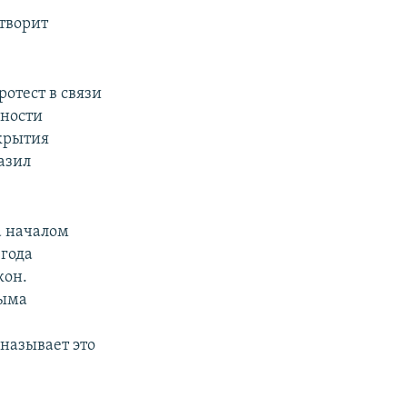
етворит
отест в связи
ьности
крытия
азил
а началом
 года
кон.
рыма
называет это