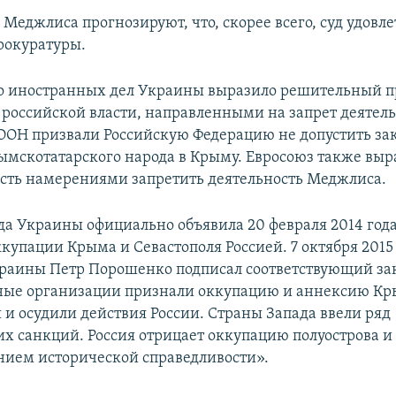
Меджлиса прогнозируют, что, скорее всего, суд удовл
рокуратуры.
 иностранных дел Украины выразило решительный пр
 российской власти, направленными на запрет деятел
ООН призвали Российскую Федерацию не допустить за
мскотатарского народа в Крыму. Евросоюз также выр
сть намерениями запретить деятельность Меджлиса.
да Украины официально объявила 20 февраля 2014 год
купации Крыма и Севастополя Россией. 7 октября 2015
раины Петр Порошенко подписал соответствующий за
ые организации признали оккупацию и аннексию К
и осудили действия России. Страны Запада ввели ряд
х санкций. Россия отрицает оккупацию полуострова и 
нием исторической справедливости».