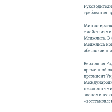
Руководители 
требования п
Министерство
с действиями
Меджлиса. В 
Меджлиса кры
обеспокоенно
Верховная Ра
временной ок
президент Ук
Международн
незаконными 
экономически
«восстановле