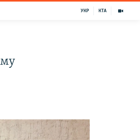
УКР
КТА
ыму