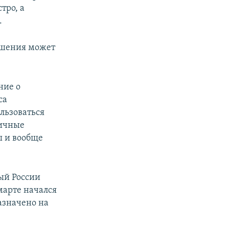
тро, а
.
ешения может
ние о
са
льзоваться
личные
ы и вообще
ный России
марте начался
назначено на