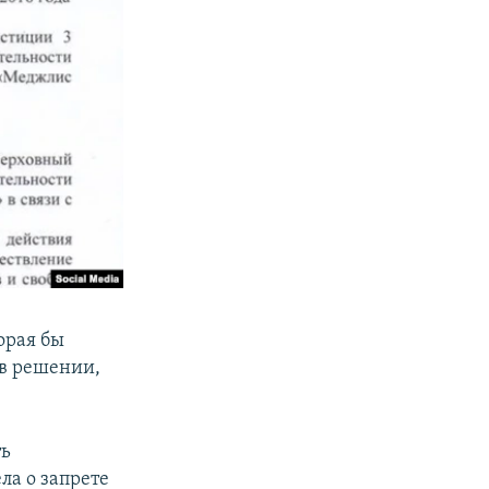
орая бы
 в решении,
ть
ла о запрете