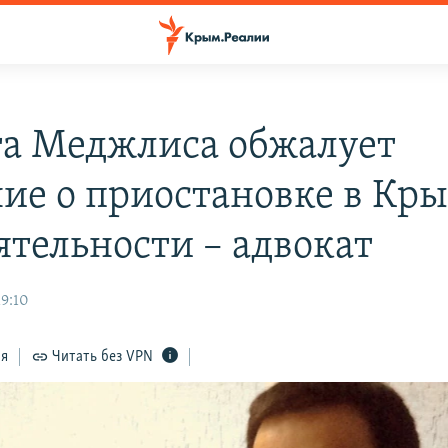
а Меджлиса обжалует
ие о приостановке в Кр
ятельности – адвокат
19:10
ся
Читать без VPN