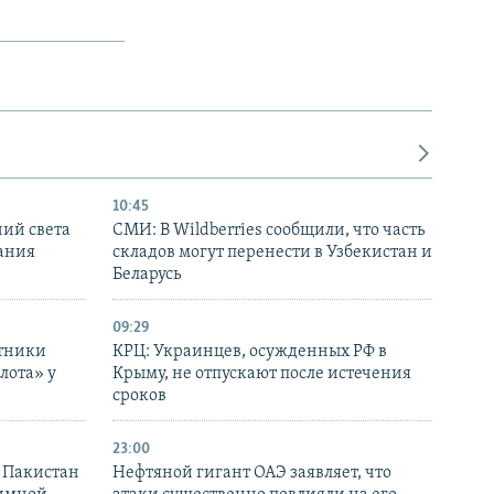
10:45
ний света
СМИ: В Wildberries сообщили, что часть
ания
складов могут перенести в Узбекистан и
Беларусь
09:29
отники
КРЦ: Украинцев, осужденных РФ в
лота» у
Крыму, не отпускают после истечения
сроков
23:00
и Пакистан
Нефтяной гигант ОАЭ заявляет, что