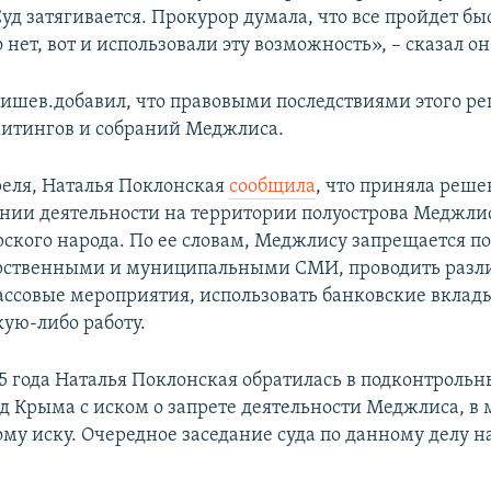
д затягивается. Прокурор думала, что все пройдет быс
о нет, вот и использовали эту возможность», – сказал он
шев.добавил, что правовыми последствиями этого р
митингов и собраний Меджлиса.
преля, Наталья Поклонская
сообщила
, что приняла реше
нии деятельности на территории полуострова Меджли
ского народа. По ее словам, Меджлису запрещается по
арственными и муниципальными СМИ, проводить раз
ссовые мероприятия, использовать банковские вклад
кую-либо работу.
15 года Наталья Поклонская обратилась в подконтроль
д Крыма с иском о запрете деятельности Меджлиса, в 
ому иску. Очередное заседание суда по данному делу 