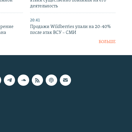
аимной
атаки существенно повлияли на его
деятельность
20:41
ирение
Продажи Wildberries упали на 20-40%
ана
после атак ВСУ – СМИ
БОЛЬШЕ