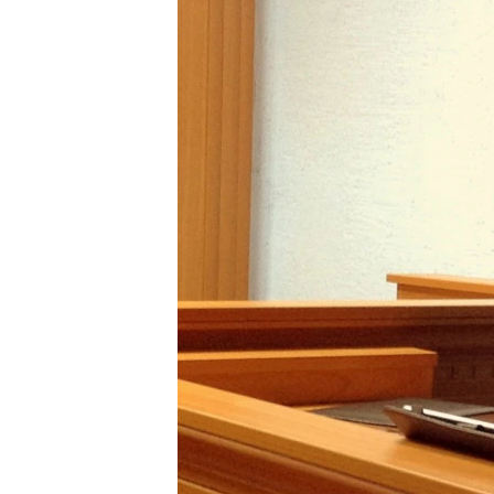
ПОБЕДИТЕЛЕЙ НЕ СУДЯТ?
КРЫМ.НЕПОКОРЕННЫЙ
ELIFBE
УКРАИНСКАЯ ПРОБЛЕМА КРЫМА