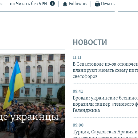
ся
Читать без VPN
Follow us
Печать
НОВОСТИ
11:11
В Севастополе из-за отключе
планируют менять схему пит
светофоров
09:41
Бровди: украинские беспил
поразили танкер «теневого ф
Геленджика
где украинцы
09:00
Турция, Саудовская Аравия 