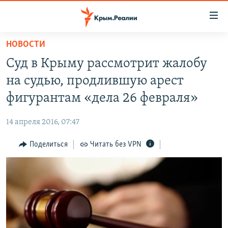
Доступность
ссылки
Вернуться
НОВОСТИ
к
НОВОСТИ
Суд в Крыму рассмотрит жалобу
основному
СПЕЦПРОЕКТЫ
содержанию
на судью, продлившую арест
ВОДА
Вернутся
ГРУЗ 200
фигурантам «дела 26 февраля»
к
ИСТОРИЯ
КАРТА ВОЕННЫХ ОБЪЕКТОВ КРЫМА
главной
14 апреля 2016, 07:47
ЕЩЕ
11 ЛЕТ ОККУПАЦИИ КРЫМА. 11 ИСТОРИЙ СОПРОТИВЛЕНИЯ
навигации
Вернутся
Поделиться
Читать без VPN
РАДІО СВОБОДА
ИНТЕРАКТИВ
к
КАК ОБОЙТИ БЛОКИРОВКУ
ИНФОГРАФИКА
поиску
ТЕЛЕПРОЕКТ КРЫМ.РЕАЛИИ
Українською
СОВЕТЫ ПРАВОЗАЩИТНИКОВ
Qırımtatar
ПРОПАВШИЕ БЕЗ ВЕСТИ