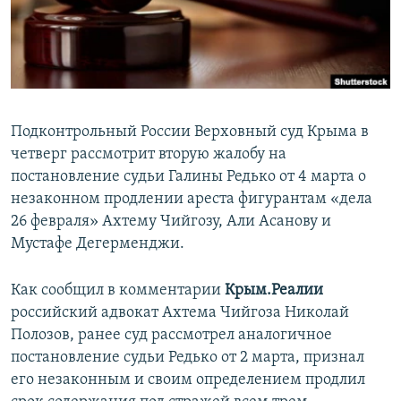
ПРИСОЕДИНЯЙТЕСЬ!
ПОБЕДИТЕЛЕЙ НЕ СУДЯТ?
КРЫМ.НЕПОКОРЕННЫЙ
ELIFBE
УКРАИНСКАЯ ПРОБЛЕМА КРЫМА
Подконтрольный России Верховный суд Крыма в
Все сайты RFE/RL
четверг рассмотрит вторую жалобу на
постановление судьи Галины Редько от 4 марта о
незаконном продлении ареста фигурантам «дела
26 февраля» Ахтему Чийгозу, Али Асанову и
Мустафе Дегерменджи.
Как сообщил в комментарии
Крым.Реалии
российский адвокат Ахтема Чийгоза Николай
Полозов, ранее суд рассмотрел аналогичное
постановление судьи Редько от 2 марта, признал
его незаконным и своим определением продлил