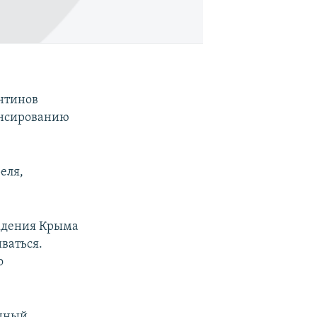
нтинов
ансированию
еля,
ождения Крыма
ваться.
о
одный