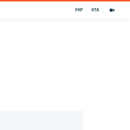
УКР
КТА
и