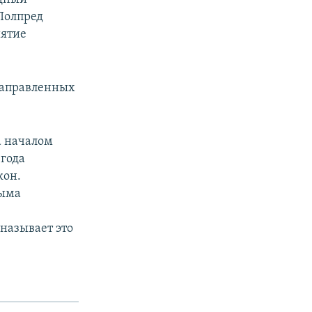
 Полпред
иятие
направленных
а началом
 года
кон.
рыма
называет это