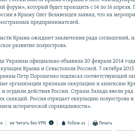
 форум», который будет проходить с 14 по 16 апреля.
оссии в Крыму Олег Белавенцев заявил, что на меропр
иностранных предпринимателей.
ласти Крыма ожидают заключения ряда соглашений, 
ское развитие полуострова.
да Украины официально объявила 20 февраля 2014 год
купации Крыма и Севастополя Россией. 7 октября 2015
раины Петр Порошенко подписал соответствующий за
ые организации признали оккупацию и аннексию К
и осудили действия России. Страны Запада ввели ряд
х санкций. Россия отрицает оккупацию полуострова и 
нием исторической справедливости».
ся
Читать без VPN
Follow us
Печать