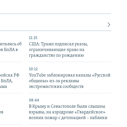
11:25
итались об
США: Трамп подписал указы,
ов БпЛА в
ограничивающие право на
гражданство по рождению
10:12
войска РФ
YouTube заблокировал каналы «Русской
 БпЛА,
общины» из-за рекламы
рыма
экстремистских сообществ
08:44
В Крыму и Севастополе были слышны
ов
взрывы, на аэродроме «Гвардейское»
возник пожар с детонацией – паблики