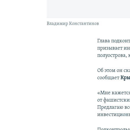
Владимир Константинов
Глава подкон
призывает ин
полуострова,
Об этом он ск
сообщает
Кры
«Мне кажется
от фашистски
Предлагаю вс
инвестиционн
Подконтрольн