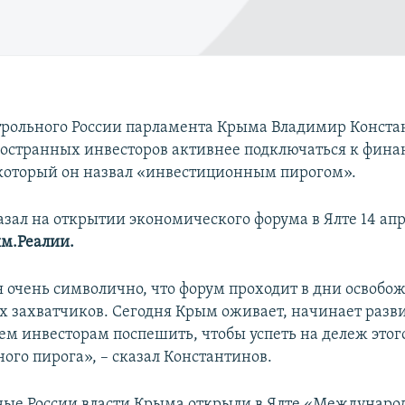
трольного России парламента Крыма Владимир Конста
остранных инвесторов активнее подключаться к фин
 который он назвал «инвестиционным пирогом».
азал на открытии экономического форума в Ялте 14 апр
м.Реалии.
 очень символично, что форум проходит в дни освоб
х захватчиков. Сегодня Крым оживает, начинает разви
ем инвесторам поспешить, чтобы успеть на дележ этог
ого пирога», – сказал Константинов.
ые России власти Крыма открыли в Ялте «Междунар