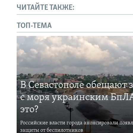
ЧИТАЙТЕ ТАКЖЕ:
ТОП-ТЕМА
В Севастополе обещают 
с моря украинским БпЛА
это?
Российские власти города анонсировали появ
защиты от беспилотников