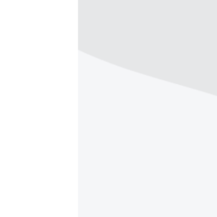
ПОБЕДИТЕЛЕЙ НЕ СУДЯТ?
КРЫМ.НЕПОКОРЕННЫЙ
ELIFBE
УКРАИНСКАЯ ПРОБЛЕМА КРЫМА