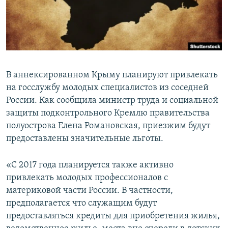
ПРИСОЕДИНЯЙТЕСЬ!
ПОБЕДИТЕЛЕЙ НЕ СУДЯТ?
КРЫМ.НЕПОКОРЕННЫЙ
ELIFBE
УКРАИНСКАЯ ПРОБЛЕМА КРЫМА
В аннексированном Крыму планируют привлекать
Все сайты RFE/RL
на госслужбу молодых специалистов из соседней
России. Как сообщила министр труда и социальной
защиты подконтрольного Кремлю правительства
полуострова Елена Романовская, приезжим будут
предоставлены значительные льготы.
«С 2017 года планируется также активно
привлекать молодых профессионалов с
материковой части России. В частности,
предполагается что служащим будут
предоставляться кредиты для приобретения жилья,