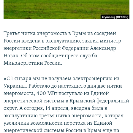
ПРИСОЕДИНЯЙТЕСЬ!
ПОБЕДИТЕЛЕЙ НЕ СУДЯТ?
КРЫМ.НЕПОКОРЕННЫЙ
ELIFBE
Третья нитка энергомоста в Крым из соседней
УКРАИНСКАЯ ПРОБЛЕМА КРЫМА
России введена в эксплуатацию, заявил министр
Все сайты RFE/RL
энергетики Российской Федерации Александр
Новак. Об этом сообщает пресс-служба
Минэнергетики России.
«С 1 января мы не получаем электроэнергию из
Украины. Работало до настоящего дня две нитки
энергомоста, 400 МВт поступало из Единой
энергетической системы в Крымский федеральный
округ. А сегодня, 14 апреля, введена была в
эксплуатацию третья нитка энергомоста, которая
увеличила возможности перетока из Единой
энергетической системы России в Крым еще на