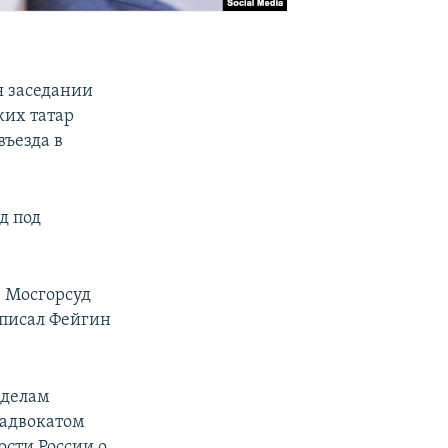
я заседании
ких татар
въезда в
д под
в Мосгорсуд
написал Фейгин
 делам
 адвокатом
сти России о