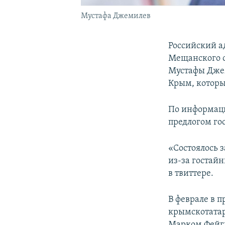
Мустафа Джемилев
Российский а
Мещанского с
Мустафы Джем
Крым, которы
По информаци
предлогом го
«Состоялось 
из-за гостайн
в твиттере.
В феврале в 
крымскотатар
Марком Фейги