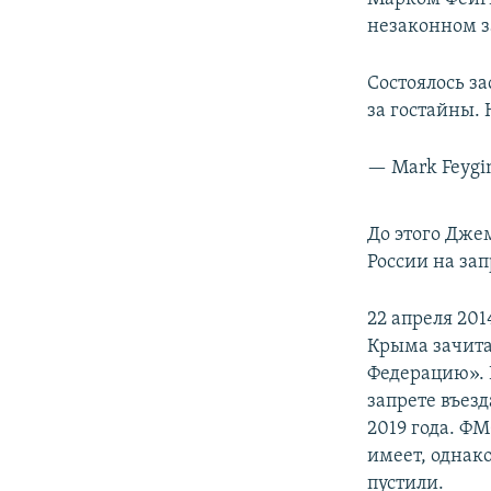
незаконном з
Состоялось з
за гостайны. 
— Mark Feygi
До этого Дже
России на зап
22 апреля 20
Крыма зачита
Федерацию». 
запрете въезд
2019 года. ФМ
имеет, однак
пустили.