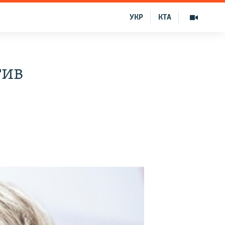
УКР
КТА
тив