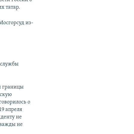
х татар.
Мосгорсуд из-
 службы
й границы
йскую
говорилось о
19 апреля
иденту не
дважды не