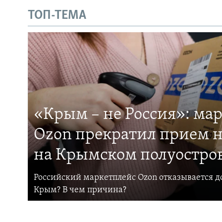
ТОП-ТЕМА
«Крым – не Россия»: ма
Ozon прекратил прием н
на Крымском полуостро
Российский маркетплейс Ozon отказывается до
Крым? В чем причина?