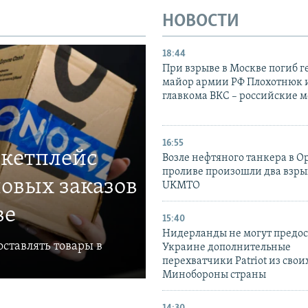
НОВОСТИ
18:44
При взрыве в Москве погиб г
майор армии РФ Плохотнюк и
главкома ВКС – российские 
16:55
ркетплейс
Возле нефтяного танкера в 
проливе произошли два взры
овых заказов
UKMTO
ве
15:40
Нидерланды не могут предос
ставлять товары в
Украине дополнительные
перехватчики Patriot из своих
Минобороны страны