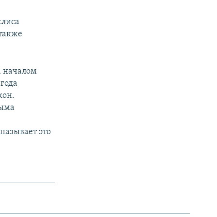
жлиса
 также
а началом
 года
кон.
рыма
называет это