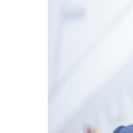
ПОБЕДИТЕЛЕЙ НЕ СУДЯТ?
КРЫМ.НЕПОКОРЕННЫЙ
ELIFBE
УКРАИНСКАЯ ПРОБЛЕМА КРЫМА