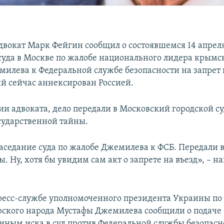
двокат Марк Фейгин сообщил о состоявшемся 14 апрел
уда в Москве по жалобе национального лидера крымс
илева к Федеральной службе безопасности на запрет 
й сейчас аннексирован Россией.
и адвоката, дело передали в Московский городской су
сударственной тайны.
заседание суда по жалобе Джемилева к ФСБ. Передали 
ы. Ну, хотя бы увидим сам акт о запрете на въезд», – 
пресс-службе уполномоченного президента Украины по
ского народа Мустафы Джемилева сообщили о подаче
ным иска в суд против Федеральной службы безопасно