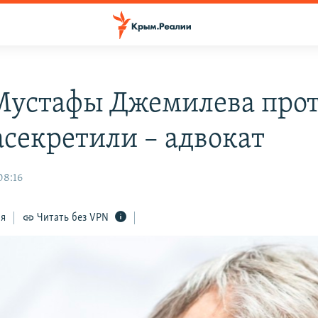
Мустафы Джемилева про
асекретили – адвокат
08:16
ся
Читать без VPN