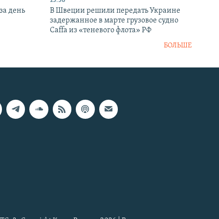
13:58
за день
В Швеции решили передать Украине
задержанное в марте грузовое судно
Caffa из «теневого флота» РФ
БОЛЬШЕ