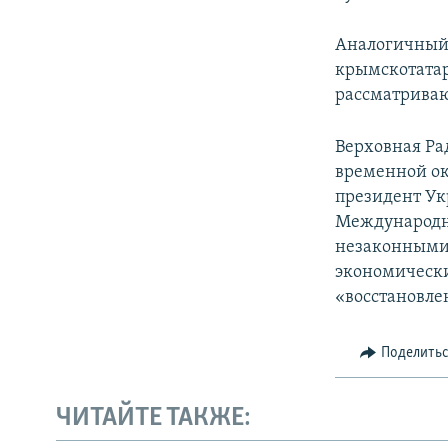
Аналогичный 
крымскотатар
рассматриваю
Верховная Ра
временной ок
президент Ук
Международн
незаконными 
экономически
«восстановле
Поделить
ЧИТАЙТЕ ТАКЖЕ: