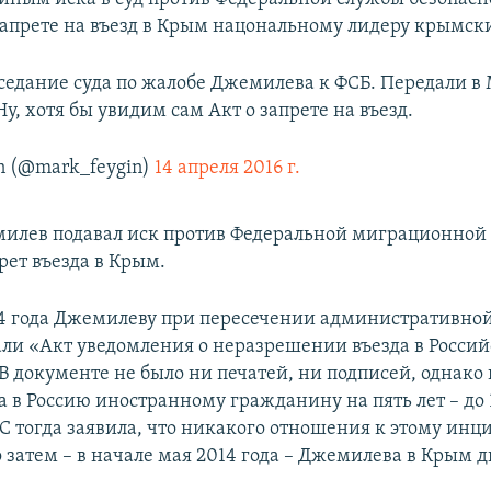
апрете на въезд в Крым нацональному лидеру крымски
аседание суда по жалобе Джемилева к ФСБ. Передали в 
Ну, хотя бы увидим сам Акт о запрете на въезд.
n (@mark_feygin)
14 апреля 2016 г.
милев подавал иск против Федеральной миграционной
рет въезда в Крым.
14 года Джемилеву при пересечении административно
ли «Акт уведомления о неразрешении въезда в Росси
В документе не было ни печатей, ни подписей, однако 
а в Россию иностранному гражданину на пять лет – до 
С тогда заявила, что никакого отношения к этому инц
о затем – в начале мая 2014 года – Джемилева в Крым 