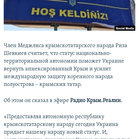
ПРИСОЕДИНЯЙТЕСЬ!
ПОБЕДИТЕЛЕЙ НЕ СУДЯТ?
КРЫМ.НЕПОКОРЕННЫЙ
ELIFBE
УКРАИНСКАЯ ПРОБЛЕМА КРЫМА
Член Меджлиса крымскотатарского народа Риза
Все сайты RFE/RL
Шевкиев считает, что статус национально-
территориальной автономии поможет Украине
вернуть аннексированный Крым и усилит
международную защиту коренного народа
полуострова – крымских татар.
Об этом он сказал в эфире
Радио Крым.Реалии.
«Предоставляя автономную республику
крымскотатарскому народу сегодня Украина
придает нашему народу новый статус. И,