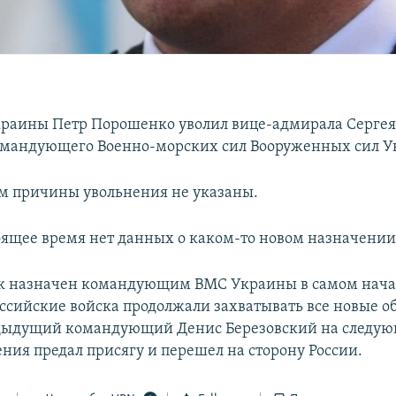
раины Петр Порошенко уволил вице-адмирала Сергея 
омандующего Военно-морских сил Вооруженных сил У
том причины увольнения не указаны.
оящее время нет данных о каком-то новом назначении
к назначен командующим ВМС Украины в самом начал
российские войска продолжали захватывать все новые о
едыдущий командующий Денис Березовский на следу
ения предал присягу и перешел на сторону России.