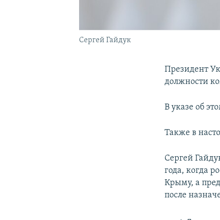
Сергей Гайдук
Президент Ук
должности к
В указе об э
Также в наст
Сергей Гайду
года, когда 
Крыму, а пр
после назнач