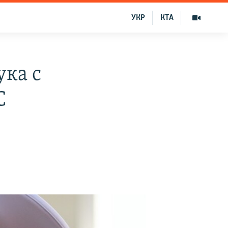
УКР
КТА
ука с
С