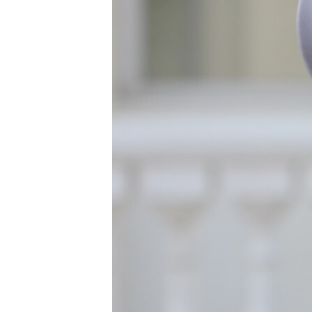
ПОБЕДИТЕЛЕЙ НЕ СУДЯТ?
КРЫМ.НЕПОКОРЕННЫЙ
ELIFBE
УКРАИНСКАЯ ПРОБЛЕМА КРЫМА