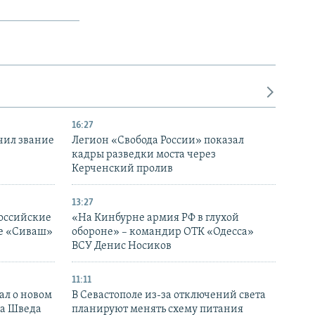
16:27
чил звание
Легион «Свобода России» показал
кадры разведки моста через
Керченский пролив
13:27
оссийские
«На Кинбурне армия РФ в глухой
ке «Сиваш»
обороне» – командир ОТК «Одесса»
ВСУ Денис Носиков
11:11
ал о новом
В Севастополе из-за отключений света
ка Шведа
планируют менять схему питания