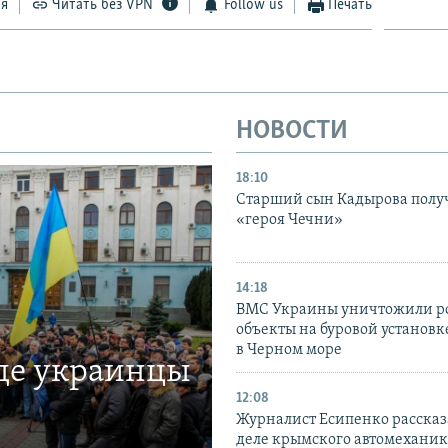
ся
Читать без VPN
Follow us
Печать
НОВОСТИ
18:10
Старший сын Кадырова полу
«героя Чечни»
14:18
ВМС Украины уничтожили р
объекты на буровой установ
в Черном море
где украинцы
12:08
Журналист Есипенко рассказ
деле крымского автомехани