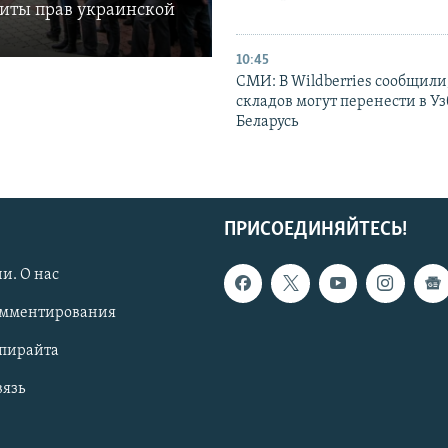
щиты прав украинской
10:45
СМИ: В Wildberries сообщили,
складов могут перенести в У
Беларусь
ПРИСОЕДИНЯЙТЕСЬ!
и. О нас
омментирования
опирайта
вязь