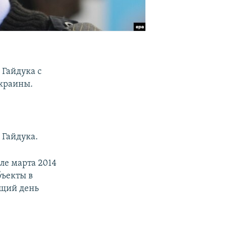
Гайдука с
краины.
 Гайдука.
е марта 2014
бъекты в
ющий день