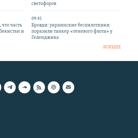
светофоров
09:41
 что часть
Бровди: украинские беспилотники
збекистан и
поразили танкер «теневого флота» у
Геленджика
БОЛЬШЕ