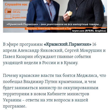
ПРИСОЕДИНЯЙТЕСЬ!
ПОБЕДИТЕЛЕЙ НЕ СУДЯТ?
КРЫМ.НЕПОКОРЕННЫЙ
ELIFBE
УКРАИНСКАЯ ПРОБЛЕМА КРЫМА
Все сайты RFE/RL
В эфире программы
«Крымский.Пармезан»
16
апреля Александр Янковский, Сергей Мокрушин и
Павел Казарин обсуждают главные события
уходящей недели в России и в Крыму.
Почему крымские власти так боятся Меджлиса, что
пообещал Владимир Путин крымчанам, и чем
будет заниматься министр по оккупированным
территориям в новом Кабинете министров
Украины – ответы на эти вопросы в нашей
программе.