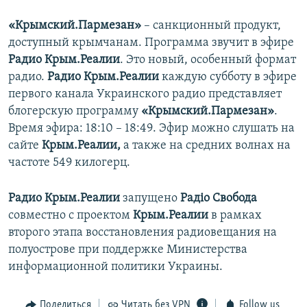
«Крымский.Пармезан»
– санкционный продукт,
доступный крымчанам. Программа звучит в эфире
Радио Крым.Реалии
. Это новый, особенный формат
радио.
Радио Крым.Реалии
каждую субботу в эфире
первого канала Украинского радио представляет
блогерскую программу
«Крымский.Пармезан»
.
Время эфира: 18:10 – 18:49. Эфир можно слушать на
сайте
Крым.Реалии,
а также на средних волнах на
частоте 549 килогерц.
Радио Крым.Реалии
запущено
Радіо Свобода
совместно с проектом
Крым.Реалии
в рамках
второго этапа восстановления радиовещания на
полуострове при поддержке Министерства
информационной политики Украины.
Поделиться
Читать без VPN
Follow us