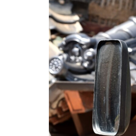
ПОБЕДИТЕЛЕЙ НЕ СУДЯТ?
КРЫМ.НЕПОКОРЕННЫЙ
ELIFBE
УКРАИНСКАЯ ПРОБЛЕМА КРЫМА