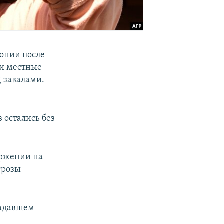
онии после
ли местные
д завалами.
 остались без
ержении на
грозы
радавшем