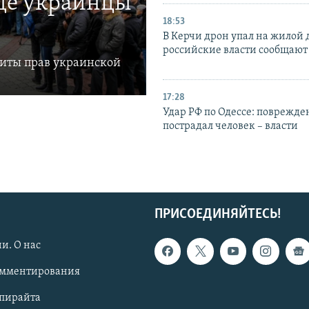
где украинцы
18:53
В Керчи дрон упал на жилой 
российские власти сообщают
щиты прав украинской
17:28
Удар РФ по Одессе: поврежде
пострадал человек – власти
ПРИСОЕДИНЯЙТЕСЬ!
и. О нас
омментирования
опирайта