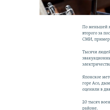
По меньшей м
второго за п
СМИ, примерн
Тысячи людей
эвакуационны
электричества
Японское мет
горе Асо, дым
оценили в два
20 тысяч вое
районе.