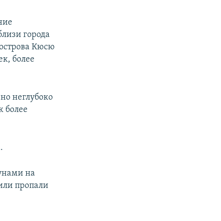
ние
близи города
 острова Кюсю
к, более
но неглубоко
к более
.
цунами на
 или пропали