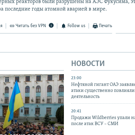
ерных реакторов были разрушены на АЭС Фукусима, эт
а последние годы атомной аварией в мире.
ся
Читать без VPN
Follow us
Печать
НОВОСТИ
23:00
Нефтяной гигант ОАЭ заявляе
атаки существенно повлияли 
деятельность
20:41
Продажи Wildberries упали н
после атак ВСУ – СМИ