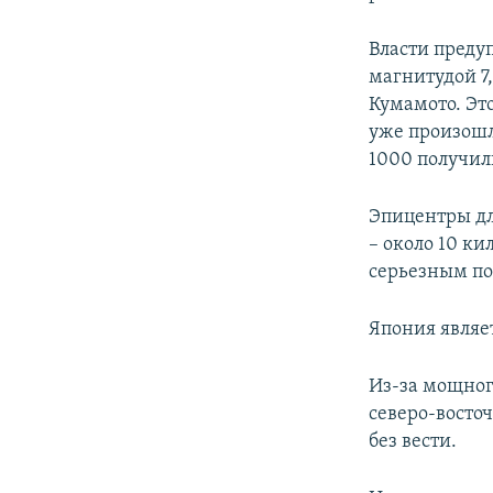
Власти предуп
магнитудой 7
Кумамото. Это
уже произошл
1000 получил
Эпицентры дл
– около 10 ки
серьезным по
Япония являе
Из-за мощного
северо-восто
без вести.