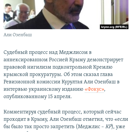
ПРИСОЕДИНЯЙТЕСЬ!
ПОБЕДИТЕЛЕЙ НЕ СУДЯТ?
КРЫМ.НЕПОКОРЕННЫЙ
ELIFBE
Али Озенбаш
УКРАИНСКАЯ ПРОБЛЕМА КРЫМА
Все сайты RFE/RL
Судебный процесс над Меджлисом в
аннексированном Россией Крыму демонстрирует
правовой нигилизм подконтрольной Кремлю
крымской прокуратуры. Об этом сказал глава
Ревизионной комиссии Курултая Али Озенбаш в
интервью украинскому изданию
«Фокус»
,
опубликованному 15 апреля.
Комментируя судебный процесс, который сейчас
проходит в Крыму, Али Озенбаш отметил, что «если
бы было так просто запретить (Меджлис –
КР
), уже