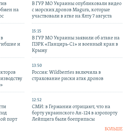
тив
В ГУР МО Украины опубликовали видео
обмен на
с морских дронов Magura, которые
ос
участвовали в атке на Ялту 7 августа
15:15
 в
В ГУР МО Украины заявили об атаке на
огибшие и
ПЗРК «Панцирь-С1» и военный кран в
Крыму
13:50
екторов
Россия: Wildberries включила в
оизводству
страхование риски атак дронов
р»
12:52
сти
СМИ: в Германии отрицают, что на
под
борту украинского Ан-124 в аэропорту
кой порт
Лейпцига были боеприпасы
БОЛЬШЕ