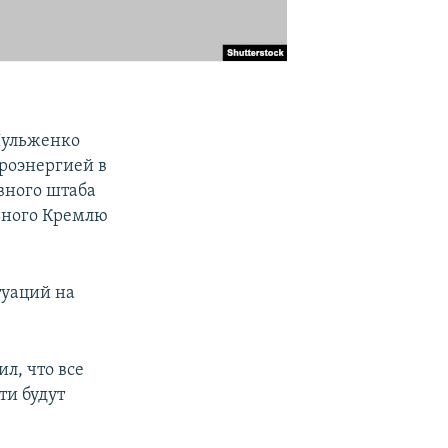
Шульженко
троэнергией в
вного штаба
ьного Кремлю
туаций на
.
л, что все
ти будут