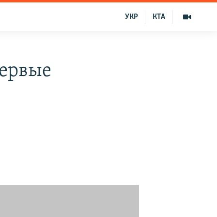
УКР
КТА
первые