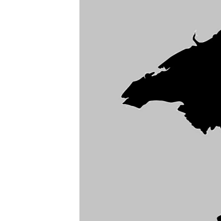
ПОБЕДИТЕЛЕЙ НЕ СУДЯТ?
КРЫМ.НЕПОКОРЕННЫЙ
ELIFBE
УКРАИНСКАЯ ПРОБЛЕМА КРЫМА