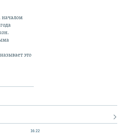
а началом
 года
кон.
рыма
называет это
16:22