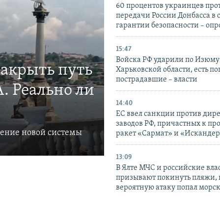
60 процентов украинцев про
передачи России Донбасса в 
гарантии безопасности – опр
15:47
Войска РФ ударили по Изюму
закрыть путь
Харьковской области, есть п
пострадавшие – власти
. Реально ли
14:40
ЕС ввел санкции против дир
заводов РФ, причастных к пр
ление новой системы
ракет «Сармат» и «Исканде
13:09
В Ялте МЧС и российские вла
призывают покинуть пляжи, 
вероятную атаку попал морс