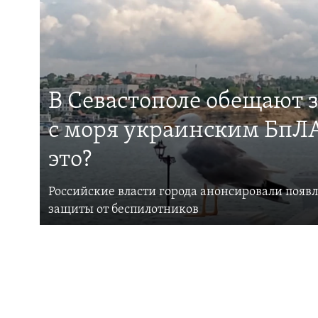
В Севастополе обещают 
с моря украинским БпЛА
это?
Российские власти города анонсировали появ
защиты от беспилотников