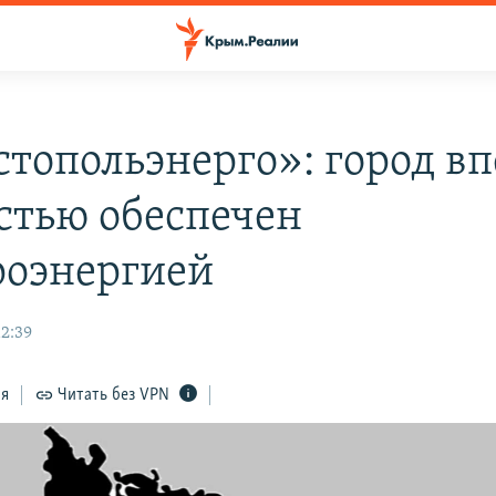
стопольэнерго»: город в
стью обеспечен
роэнергией
12:39
ся
Читать без VPN