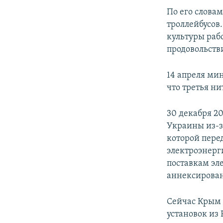
По его слова
троллейбусов
культуры раб
продовольств
14 апреля ми
что третья ни
30 декабря 20
Украины из-з
которой перед
электроэнерги
поставкам эле
аннексирован
Сейчас Крым 
установок из