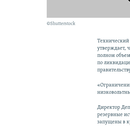
©Shutterstock
Технический 
утверждает, 
полном объем
по ликвидаци
правительств
«Ограничение
низковольтны
Директор Деп
резервные ис
запущены в к