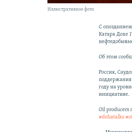
Иллюстративное фото
С опозданием 
Катара Дохе 
нефтедобыва
Об этом сооб
Россия, Саудо
поддержания 
году на уровн
инициативе.
Oil producers m
#dohatalks
#oi