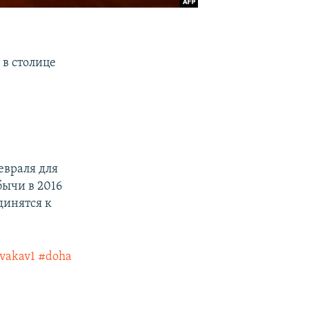
 в столице
февраля для
ычи в 2016
динятся к
vakav1
#doha