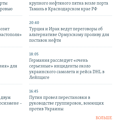
ерты
крупного нефтяного пятна возле порта
оровью
Тамань в Краснодарском крае РФ
20:40
розит
Турция и Ирак ведут переговоры об
вастополя»
альтернативе Ормузскому проливу для
поставок нефти
18:05
Германия расследует «очень
вия» для
серьезные» инциденты около
украинского самолета и рейса DHL в
Лейпциге
16:45
 двум
Путин провел перестановки в
госизмене –
руководстве группировок, воюющих
против Украины
БОЛЬШЕ