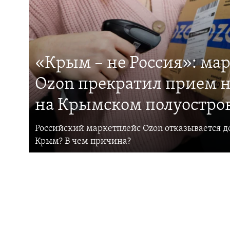
«Крым – не Россия»: ма
Ozon прекратил прием н
на Крымском полуостро
Российский маркетплейс Ozon отказывается до
Крым? В чем причина?