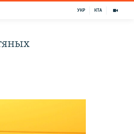
УКР
КТА
фтяных