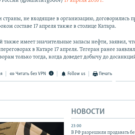
 России (@MinenergoGov)
17 апреля 2016 г.
и страны, не входящие в организацию, договорились п
оком составе 17 апреля также в столице Катара.
й также имеет значительные запасы нефти, заявил, что
 переговорах в Катаре 17 апреля. Тегеран ранее заявлял,
ворам только тогда, когда доведет добычу до досанкци
ся
Читать без VPN
Follow us
Печать
НОВОСТИ
23:00
В РФ разрешили продавать б