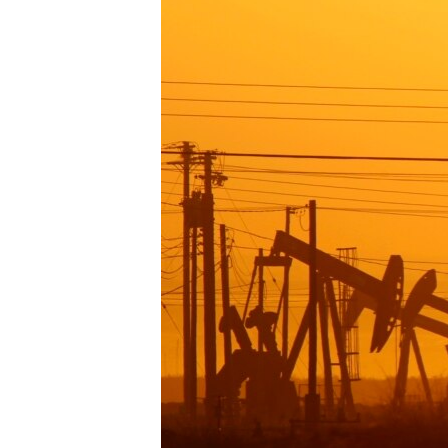
ПОБЕДИТЕЛЕЙ НЕ СУДЯТ?
КРЫМ.НЕПОКОРЕННЫЙ
ELIFBE
УКРАИНСКАЯ ПРОБЛЕМА КРЫМА