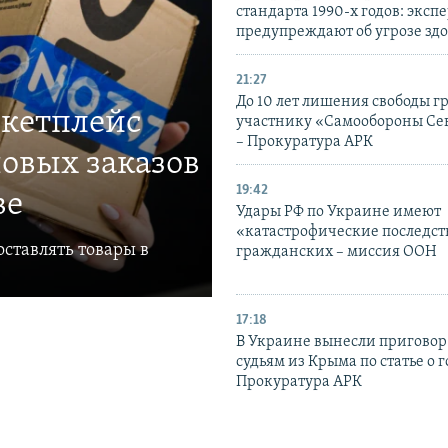
стандарта 1990-х годов: эксп
предупреждают об угрозе зд
21:27
До 10 лет лишения свободы г
ркетплейс
участнику «Самообороны Се
– Прокуратура АРК
овых заказов
19:42
ве
Удары РФ по Украине имеют
«катастрофические последст
ставлять товары в
гражданских – миссия ООН
17:18
В Украине вынесли приговор
судьям из Крыма по статье о 
Прокуратура АРК