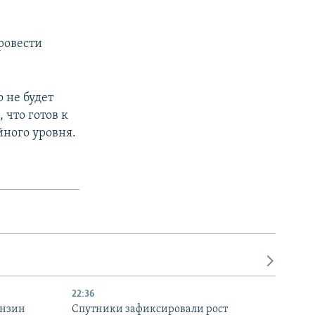
ровести
 не будет
 что готов к
йного уровня.
22:36
ензин
Спутники зафиксировали рост