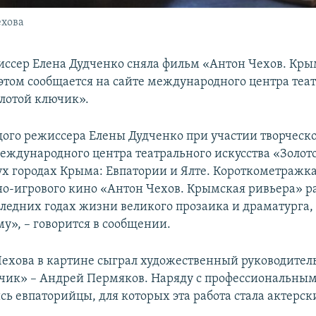
ехова
ссер Елена Дудченко сняла фильм «Антон Чехов. Кры
 этом сообщается на сайте международного центра теа
олотой ключик».
ого режиссера Елены Дудченко при участии творческ
еждународного центра театрального искусства «Золо
ух городах Крыма: Евпатории и Ялте. Короткометражк
о-игрового кино «Антон Чехов. Крымская ривьера» р
следних годах жизни великого прозаика и драматурга,
у», – говорится в сообщении.
Чехова в картине сыграл художественный руководитель
чик» – Андрей Пермяков. Наряду с профессиональным
сь евпаторийцы, для которых эта работа стала актерс