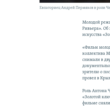
Евпаториец Андрей Пермяков в роли Ч
Молодой режи
Ривьера». Об
искусства «З
«Фильм молод
коллектива М
снимали в дв
документальн
зрителю о по
провел в Крым
Роль Антона 
«Золотой клю
фильме сняли