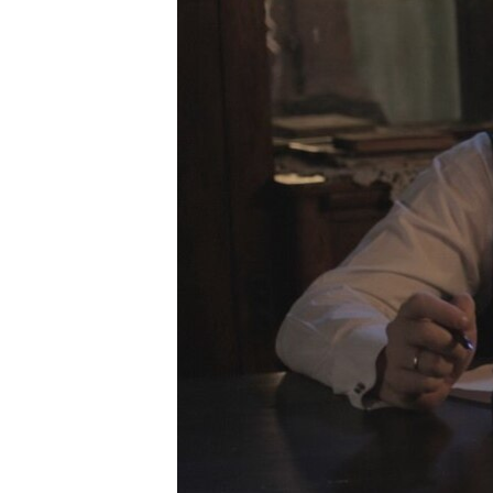
ПОБЕДИТЕЛЕЙ НЕ СУДЯТ?
КРЫМ.НЕПОКОРЕННЫЙ
ELIFBE
УКРАИНСКАЯ ПРОБЛЕМА КРЫМА