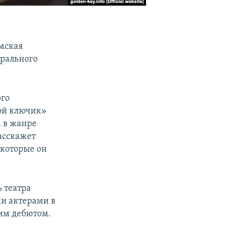
мская
трального
ого
той ключик»
а в жанре
асскажет
 которые он
 театра
и актерами в
ким дебютом.