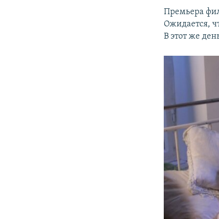
Премьера фил
Ожидается, ч
В этот же де