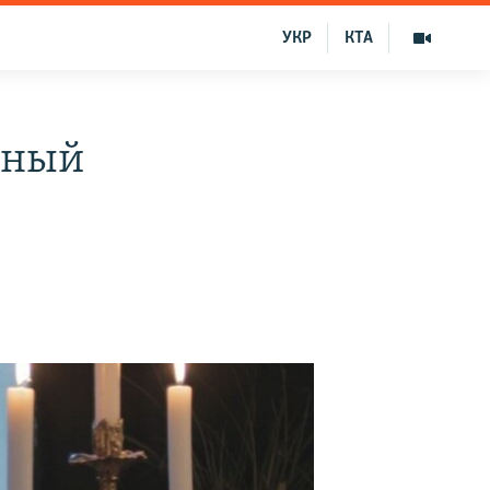
УКР
КТА
жный