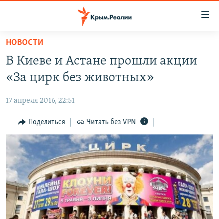
Доступность
ссылки
Вернуться
НОВОСТИ
к
НОВОСТИ
В Киеве и Астане прошли акции
основному
СПЕЦПРОЕКТЫ
содержанию
«За цирк без животных»
ВОДА
Вернутся
ГРУЗ 200
к
17 апреля 2016, 22:51
ИСТОРИЯ
КАРТА ВОЕННЫХ ОБЪЕКТОВ КРЫМА
главной
ЕЩЕ
Поделиться
Читать без VPN
11 ЛЕТ ОККУПАЦИИ КРЫМА. 11 ИСТОРИЙ СОПРОТИВЛЕНИЯ
навигации
Вернутся
РАДІО СВОБОДА
ИНТЕРАКТИВ
к
КАК ОБОЙТИ БЛОКИРОВКУ
ИНФОГРАФИКА
поиску
ТЕЛЕПРОЕКТ КРЫМ.РЕАЛИИ
Українською
СОВЕТЫ ПРАВОЗАЩИТНИКОВ
Qırımtatar
ПРОПАВШИЕ БЕЗ ВЕСТИ