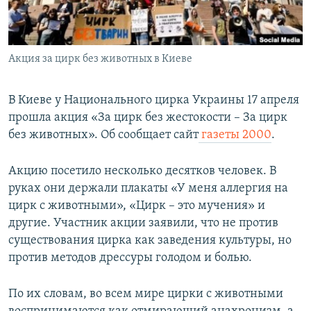
ПРИСОЕДИНЯЙТЕСЬ!
ПОБЕДИТЕЛЕЙ НЕ СУДЯТ?
КРЫМ.НЕПОКОРЕННЫЙ
Акция за цирк без животных в Киеве
ELIFBE
УКРАИНСКАЯ ПРОБЛЕМА КРЫМА
В Киеве у Национального цирка Украины 17 апреля
Все сайты RFE/RL
прошла акция «За цирк без жестокости – За цирк
без животных». Об сообщает сайт
газеты 2000
.
Акцию посетило несколько десятков человек. В
руках они держали плакаты «У меня аллергия на
цирк с животными», «Цирк – это мучения» и
другие. Участник акции заявили, что не против
существования цирка как заведения культуры, но
против методов дрессуры голодом и болью.
По их словам, во всем мире цирки с животными