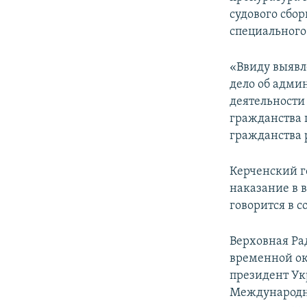
ПОБЕДИТЕЛЕЙ НЕ СУДЯТ?
судового сб
КРЫМ.НЕПОКОРЕННЫЙ
специального
ELIFBE
«Ввиду выявл
УКРАИНСКАЯ ПРОБЛЕМА КРЫМА
дело об адми
деятельности
гражданства 
гражданства 
Керченский г
наказание в 
говорится в 
Верховная Ра
временной ок
президент Ук
Международн