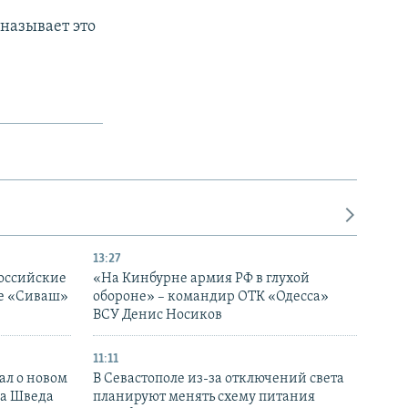
называет это
13:27
оссийские
«На Кинбурне армия РФ в глухой
ке «Сиваш»
обороне» – командир ОТК «Одесса»
ВСУ Денис Носиков
11:11
ал о новом
В Севастополе из-за отключений света
ка Шведа
планируют менять схему питания