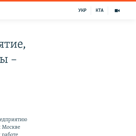
УКР
КТА
ятие,
ы –
предприятию
я Москве
 работе