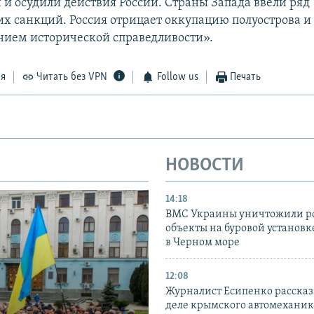
и осудили действия России. Страны Запада ввели ряд
х санкций. Россия отрицает оккупацию полуострова и 
нием исторической справедливости».
ся
Читать без VPN
Follow us
Печать
НОВОСТИ
14:18
ВМС Украины уничтожили р
объекты на буровой установ
в Черном море
12:08
Журналист Есипенко рассказ
деле крымского автомехани