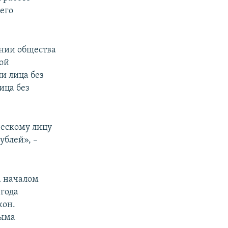
его
нии общества
ой
и лица без
ица без
ческому лицу
ублей», –
а началом
 года
кон.
рыма