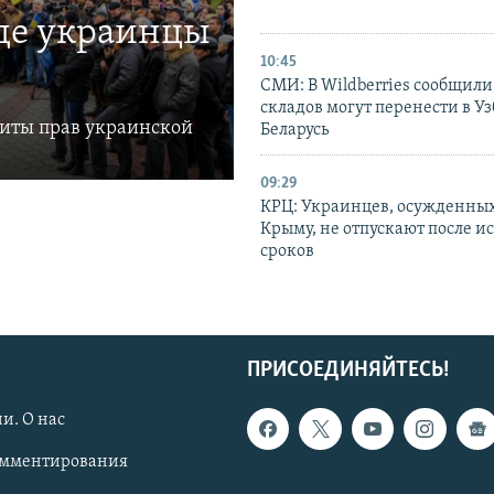
где украинцы
10:45
СМИ: В Wildberries сообщили,
складов могут перенести в У
щиты прав украинской
Беларусь
09:29
КРЦ: Украинцев, осужденных
Крыму, не отпускают после и
сроков
ПРИСОЕДИНЯЙТЕСЬ!
и. О нас
омментирования