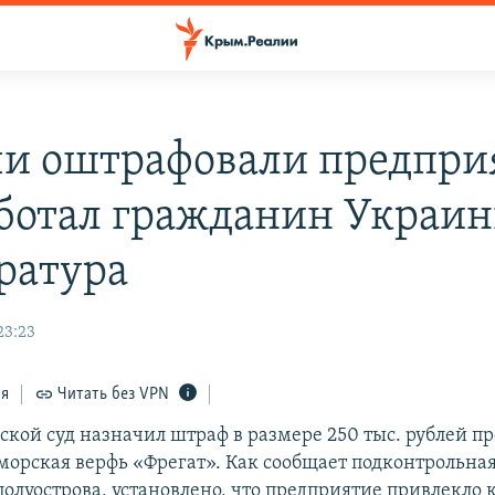
чи оштрафовали предпри
аботал гражданин Украин
ратура
23:23
ся
Читать без VPN
дской суд назначил штраф в размере 250 тыс. рублей 
морская верфь «Фрегат». Как сообщает подконтрольна
олуострова, установлено, что предприятие привлекло к