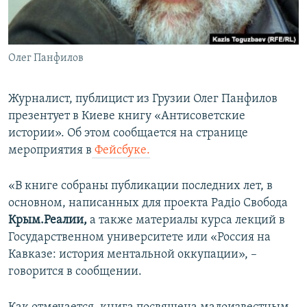
ПРИСОЕДИНЯЙТЕСЬ!
ПОБЕДИТЕЛЕЙ НЕ СУДЯТ?
КРЫМ.НЕПОКОРЕННЫЙ
Олег Панфилов
ELIFBE
УКРАИНСКАЯ ПРОБЛЕМА КРЫМА
Журналист, публицист из Грузии Олег Панфилов
Все сайты RFE/RL
презентует в Киеве книгу «Антисоветские
истории». Об этом сообщается на странице
мероприятия в
Фейсбуке.
«В книге собраны публикации последних лет, в
основном, написанных для проекта Радіо Свобода
Крым.Реалии,
а также материалы курса лекций в
Государственном университете или «Россия на
Кавказе: история ментальной оккупации», –
говорится в сообщении.