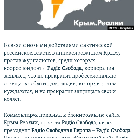
ПРИСОЕДИНЯЙТЕСЬ!
ПОБЕДИТЕЛЕЙ НЕ СУДЯТ?
КРЫМ.НЕПОКОРЕННЫЙ
ELIFBE
УКРАИНСКАЯ ПРОБЛЕМА КРЫМА
В связи с новыми действиями фактической
Все сайты RFE/RL
российской власти в аннексированном Крыму
против журналистов, среди которых
корреспонденты
Радiо
Свобода
, корпорация
заявляет, что не прекратит профессионально
освещать события для людей, которые в этом
нуждаются, и не прекратит защищать своих
коллег.
Комментируя призывы к блокированию сайта
Крым.Реалии
, проекта
Радiо Свобода
, вице-
президент
Радiо Свободная Европа – Радiо Свобода