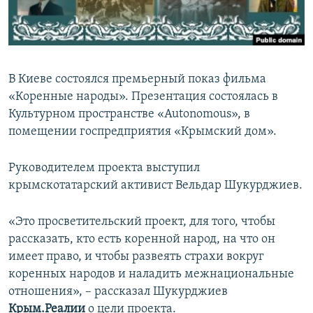
ПРИСОЕДИНЯЙТЕСЬ!
ПОБЕДИТЕЛЕЙ НЕ СУДЯТ?
КРЫМ.НЕПОКОРЕННЫЙ
ELIFBE
В Киеве состоялся премьерный показ фильма
УКРАИНСКАЯ ПРОБЛЕМА КРЫМА
«Коренные народы». Презентация состоялась в
Все сайты RFE/RL
Культурном пространстве «Autonomous», в
помещении госпредприятия «Крымский дом».
Руководителем проекта выступил
крымскотатарский активист Вельдар Шукурджиев.
«Это просветительский проект, для того, чтобы
рассказать, кто есть коренной народ, на что он
имеет право, и чтобы развеять страхи вокруг
коренных народов и наладить межнациональные
отношения», – рассказал Шукурджиев
Крым.Реалии
о цели проекта.