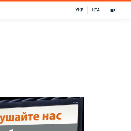
УКР
КТА