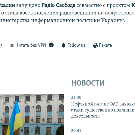
Реалии
запущено
Радіо Свобода
совместно с проектом
К
го этапа восстановления радиовещания на полуострове
инистерства информационной политики Украины.
ся
Читать без VPN
Follow us
Печать
НОВОСТИ
23:00
Нефтяной гигант ОАЭ заявляе
атаки существенно повлияли 
деятельность
20:41