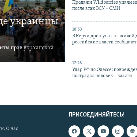
Продажи Wildberries упали н
после атак ВСУ – СМИ
где украинцы
18:53
В Керчи дрон упал на жилой 
российские власти сообщают
щиты прав украинской
17:28
Удар РФ по Одессе: поврежде
пострадал человек – власти
ПРИСОЕДИНЯЙТЕСЬ!
и. О нас