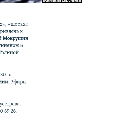
ах», «шерах»
привлечь к
й Мокрушин
тиняном
и
Галиной
:30 на
лии.
Эфиры
уострова.
 69 26,