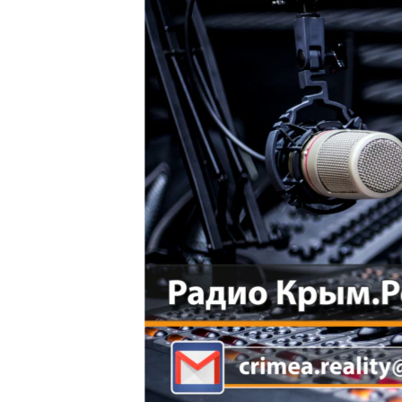
ПОБЕДИТЕЛЕЙ НЕ СУДЯТ?
КРЫМ.НЕПОКОРЕННЫЙ
ELIFBE
УКРАИНСКАЯ ПРОБЛЕМА КРЫМА